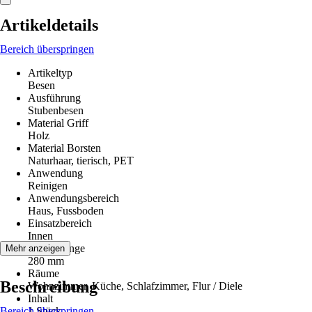
Artikeldetails
Bereich überspringen
Artikeltyp
Besen
Ausführung
Stubenbesen
Material Griff
Holz
Material Borsten
Naturhaar, tierisch, PET
Anwendung
Reinigen
Anwendungsbereich
Haus, Fussboden
Einsatzbereich
Innen
Gesamtlänge
Mehr anzeigen
280 mm
Räume
Beschreibung
Wohnzimmer, Küche, Schlafzimmer, Flur / Diele
Inhalt
Bereich überspringen
1 Stück