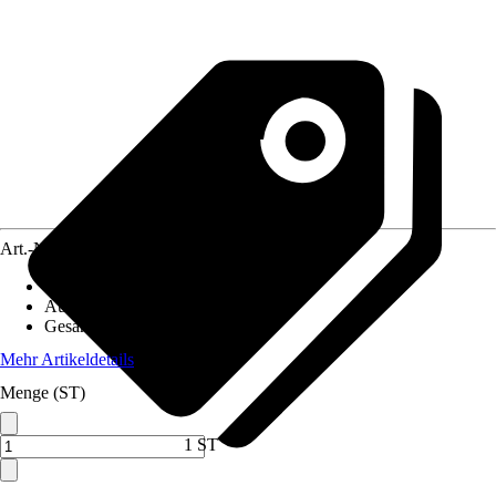
Art.-Nr.
3854049
Artikeltyp
:
Besen
Ausführung
:
Stubenbesen
Gesamtlänge
:
280 mm
Mehr Artikeldetails
Menge (ST)
1 ST