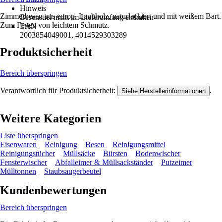
Hinweis
Zimmerbesen aus europ. Laubholz, naturlackiert und mit weißem Bart.
Besenstiel nicht im Lieferumfang enthalten
Zum Fegen von leichtem Schmutz.
EAN
2003854049001, 4014529303289
Produktsicherheit
Bereich überspringen
Verantwortlich für Produktsicherheit:
.
Siehe Herstellerinformationen
Weitere Kategorien
Liste überspringen
Eisenwaren
Reinigung
Besen
Reinigungsmittel
Reinigungstücher
Müllsäcke
Bürsten
Bodenwischer
Fensterwischer
Abfalleimer & Müllsackständer
Putzeimer
Mülltonnen
Staubsaugerbeutel
Kundenbewertungen
Bereich überspringen