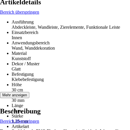
Artikeldetails
Bereich überspringen
Ausführung
Abdeckleiste, Wandleiste, Zierelemente, Funktionale Leiste
Einsatzbereich
Innen
Anwendungsbereich
Wand, Wanddekoration
Material
Kunststoff
Dekor / Muster
Glatt
Befestigung
Klebebefestigung
Höhe
30 cm
Breite
Mehr anzeigen
30 mm
Länge
Beschreibung
10 m
Stärke
Bereich überspringen
1,25 mm
Artikelart