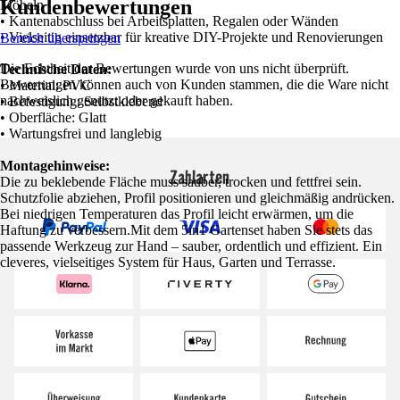
Kundenbewertungen
Möbeln
• Kantenabschluss bei Arbeitsplatten, Regalen oder Wänden
• Vielseitig einsetzbar für kreative DIY-Projekte und Renovierungen
Bereich überspringen
Die Echtheit der Bewertungen wurde von uns nicht überprüft.
Technische Daten:
Bewertungen können auch von Kunden stammen, die die Ware nicht
• Material: PVC
nachweislich genutzt oder gekauft haben.
• Befestigung: Selbstklebend
• Oberfläche: Glatt
• Wartungsfrei und langlebig
Montagehinweise:
Zahlarten
Die zu beklebende Fläche muss sauber, trocken und fettfrei sein.
Schutzfolie abziehen, Profil positionieren und gleichmäßig andrücken.
Bei niedrigen Temperaturen das Profil leicht erwärmen, um die
Haftung zu verbessern.Mit dem 5in1 Gartenset haben Sie stets das
passende Werkzeug zur Hand – sauber, ordentlich und effizient. Ein
cleveres, vielseitiges System für Haus, Garten und Terrasse.