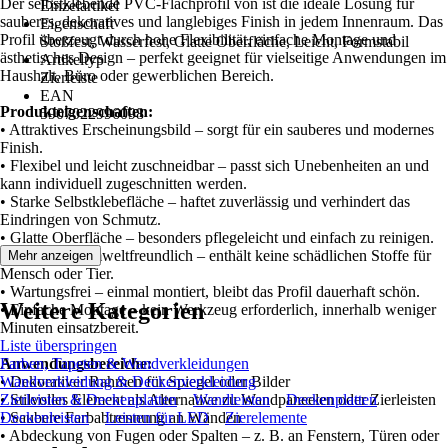
Der selbstklebende PVC-Flachprofil von ist die ideale Lösung für
Einzelartikel
sauberes, dekoratives und langlebiges Finish in jedem Innenraum. Das
Eigenschaft
Profil überzeugt durch hohe Flexibilität, einfache Montage und
Stoßfest, Wasserfest, Glatte Oberfläche, Leicht, Formstabil
ästhetisches Design – perfekt geeignet für vielseitige Anwendungen im
Artikeltyp
Haushalt, Büro oder gewerblichen Bereich.
Zierleiste
EAN
Produkteigenschaften:
5907022996098
• Attraktives Erscheinungsbild – sorgt für ein sauberes und modernes
Finish.
• Flexibel und leicht zuschneidbar – passt sich Unebenheiten an und
kann individuell zugeschnitten werden.
• Starke Selbstklebefläche – haftet zuverlässig und verhindert das
Eindringen von Schmutz.
• Glatte Oberfläche – besonders pflegeleicht und einfach zu reinigen.
• Sicher und umweltfreundlich – enthält keine schädlichen Stoffe für
Mehr anzeigen
Mensch oder Tier.
• Wartungsfrei – einmal montiert, bleibt das Profil dauerhaft schön.
Weitere Kategorien
• Einfache Montage – kein Werkzeug erforderlich, innerhalb weniger
Minuten einsatzbereit.
Liste überspringen
Anwendungsbereiche:
Farben, Tapeten & Wandverkleidungen
• Dekorativer Rahmen für Spiegel oder Bilder
Wandverkleidung & Deckenverkleidung
• Stilvolles Element als Alternative zu Wandpaneelen oder Zierleisten
Zierleisten & Deckenplatten
Wandleisten
Deckenplatten
• Saubere Farbabtrennung an Wänden
Deckenleisten
Leisten für LED
Zierelemente
• Abdeckung von Fugen oder Spalten – z. B. an Fenstern, Türen oder