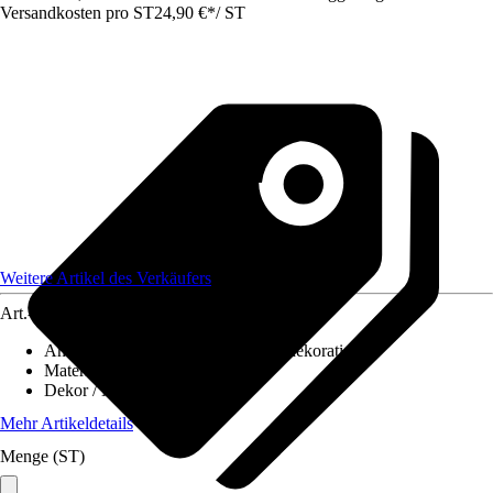
Versandkosten pro ST
24,90 €
*
/
ST
Weitere Artikel des Verkäufers
Art.-Nr.
12612444
Anwendungsbereich
:
Wand, Wanddekoration
Material
:
Kunststoff
Dekor / Muster
:
Glatt
Mehr Artikeldetails
Menge (ST)