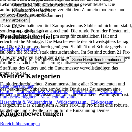
Lebensdauer und Schutz vor Korrosion zu gewährleisten. Die
Oberfläche/Oberflächenbehandlung
anthrazitfarbene Beschichtung verleiht dem Zaun ein modernes und
Kunststoffbeschichtet
zeitloses Erscheinungsbild.
AKN (Artikelkurznummer)
Mehr anzeigen
S9N4
Die im Set enthaltenen fünf Zaunpfosten aus Stahl sind nicht nur stabil,
EAN
sondern auch ästhetisch ansprechend. Die runde Form der Pfosten mit
4004338633448
Produktsicherheit
einem Durchmesser von 3,4 cm sorgt für zusätzlichen Halt und
erleichtert die Montage. Die Maschenweite des Schweißgitters beträgt
ca. 100 x 50 mm, wodurch genügend Stabilität und Schutz gegeben
Bereich überspringen
ist, ohne die Sicht zu stark einzuschränken. Im Set sind zudem 21 Fix-
Clips zur sicheren Befestigung des Schweißgitters sowie zwei Streben
Verantwortlich für Produktsicherheit:
.
Siehe Herstellerinformationen
für die zusätzliche Stabilisierung enthalten. Ein Spannkamm zur
Straffung des Gitters und ein Cuttermesser vervollständigen das
praktische Set.
Weitere Kategorien
Dank der durchdachten Zusammenstellung aller Komponenten und
Liste überspringen
des praktischen Zubehörs ermöglicht Dir dieses Zaunsystem eine
Garten
Gartenzäune & Sichtschutz
Metallzäune
Drahtzäune
einfache und schnelle Installation, die zudem äußerst wartungsarm ist.
Punktschweißgitter
Maschendrahtzäune
Hasendraht & Volierendraht
Wildschutzzaun
Elektrozaun
Festgezurrt: Das Zaunsystem Alberts Fix-Clip Pro bietet eine robuste,
langlebige und stilvolle Lösung für die Einzäunung Deines
Kundenbewertungen
Grundstücks.
Bereich überspringen