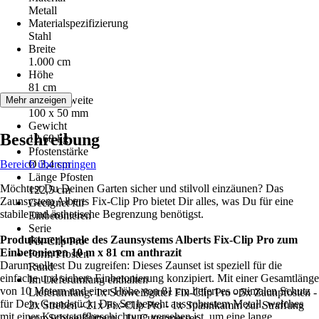
Metall
Materialspezifizierung
Stahl
Breite
1.000 cm
Höhe
81 cm
Maschenweite
Mehr anzeigen
100 x 50 mm
Gewicht
Beschreibung
12,68 kg
Pfostenstärke
Bereich überspringen
Ø 3,4 cm
Länge Pfosten
Möchtest Du Deinen Garten sicher und stilvoll einzäunen? Das
122,5 cm
Zaunsystem Alberts Fix-Clip Pro bietet Dir alles, was Du für eine
Geeignet für
stabile und ästhetische Begrenzung benötigst.
Einbetonieren
Serie
Produktmerkmale des Zaunsystems Alberts Fix-Clip Pro zum
Fix-Clip Pro
Einbetonieren 10 m x 81 cm anthrazit
Form Pfosten
Darum solltest Du zugreifen: Dieses Zaunset ist speziell für die
Rund
einfache und sichere Einbetonierung konzipiert. Mit einer Gesamtlänge
Im Lieferumfang enthalten
von 10 Metern und einer Höhe von 81 cm liefert es optimalen Schutz
Lieferumfang: 1x Schweißgitter Fix-Clip Pro - 5x Zaunpfosten -
für Dein Grundstück. Das Set besteht aus robustem Metall, welches
2x Streben - 21x Fix-Clip Pro - 1x Spannkamm zur Straffung
mit einer Kunststoffbeschichtung versehen ist, um eine lange
von Schweißgittern - 1x Cuttermesser