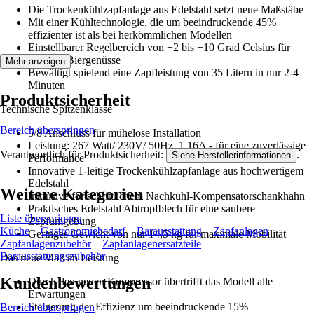
Die Trockenkühlzapfanlage aus Edelstahl setzt neue Maßstäbe
Mit einer Kühltechnologie, die um beeindruckende 45%
effizienter ist als bei herkömmlichen Modellen
Einstellbarer Regelbereich von +2 bis +10 Grad Celsius für
perfekte Biergenüsse
Mehr anzeigen
Bewältigt spielend eine Zapfleistung von 35 Litern in nur 2-4
Minuten
Produktsicherheit
Technische Spitzenklasse
Bereich überspringen
5/8 Anschluss für mühelose Installation
Leistung: 267 Watt/ 230V/ 50Hz, 1,16A - für eine zuverlässige
Verantwortlich für Produktsicherheit:
.
Siehe Herstellerinformationen
Performance
Innovative 1-leitige Trockenkühlzapfanlage aus hochwertigem
Edelstahl
Weitere Kategorien
Inklusive fortschrittlichem Nachkühl-Kompensatorschankhahn
Praktisches Edelstahl Abtropfblech für eine saubere
Liste überspringen
Zapfumgebung
Küche
Gastronomiebedarf
Barausstattung
Zapfanlagen
Geringes Gewicht von nur 14,5 kg für maximale Mobilität
Zapfanlagenzubehör
Zapfanlagenersatzteile
Barausstattungszubehör
Das neue Maß an Leistung
Kundenbewertungen
Durch den neuen Kompressor übertrifft das Modell alle
Erwartungen
Steigerung der Effizienz um beeindruckende 15%
Bereich überspringen