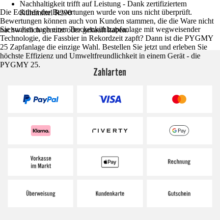
Nachhaltigkeit trifft auf Leistung - Dank zertifiziertem
Die Echtheit der Bewertungen wurde von uns nicht überprüft.
Kühlmittel R290
Bewertungen können auch von Kunden stammen, die die Ware nicht
Sie suchen nach einer Trockenkühlzapfanlage mit wegweisender
nachweislich genutzt oder gekauft haben.
Technologie, die Fassbier in Rekordzeit zapft? Dann ist die PYGMY
25 Zapfanlage die einzige Wahl. Bestellen Sie jetzt und erleben Sie
höchste Effizienz und Umweltfreundlichkeit in einem Gerät - die
PYGMY 25.
Zahlarten