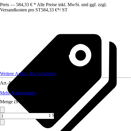
Preis — 584,33 € * Alle Preise inkl. MwSt. und ggf. zzgl.
Versandkosten pro ST
584,33 €
*
/
ST
Weitere Artikel des Verkäufers
Art.-Nr.
12320629
Mehr Artikeldetails
Menge (ST)
1 ST