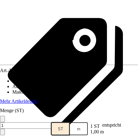
Art.-Nr.
3862610
Artikeltyp
:
Rohr
Ausführung
:
Standrohr
Material
:
Metall
Mehr Artikeldetails
Menge (ST)
entspricht
1 ST
ST
m
1,00 m