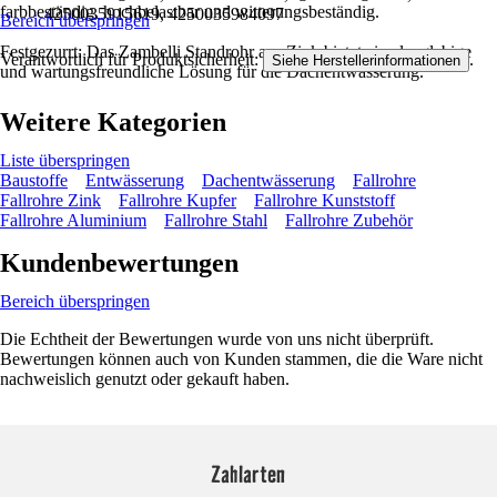
farbbeständig, hochbelastbar und witterungsbeständig.
4250035915619, 4250035984097
Bereich überspringen
Festgezurrt: Das Zambelli Standrohr aus Zink bietet eine langlebige
Verantwortlich für Produktsicherheit:
.
Siehe Herstellerinformationen
und wartungsfreundliche Lösung für die Dachentwässerung.
Weitere Kategorien
Liste überspringen
Baustoffe
Entwässerung
Dachentwässerung
Fallrohre
Fallrohre Zink
Fallrohre Kupfer
Fallrohre Kunststoff
Fallrohre Aluminium
Fallrohre Stahl
Fallrohre Zubehör
Kundenbewertungen
Bereich überspringen
Die Echtheit der Bewertungen wurde von uns nicht überprüft.
Bewertungen können auch von Kunden stammen, die die Ware nicht
nachweislich genutzt oder gekauft haben.
Zahlarten