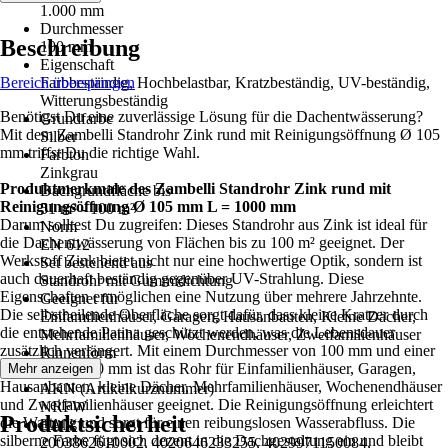
1.000 mm
Durchmesser
Beschreibung
100 mm
Eigenschaft
Bereich überspringen
Farbbeständig, Hochbelastbar, Kratzbeständig, UV-beständig,
Witterungsbeständig
Benötigst Du eine zuverlässige Lösung für die Dachentwässerung?
Grundfarbe
Mit dem Zambelli Standrohr Zink rund mit Reinigungsöffnung Ø 105
Silber
mm triffst Du die richtige Wahl.
Farbton
Zinkgrau
Produktmerkmale des Zambelli Standrohr Zink rund mit
Dachgrundfläche bis
Reinigungsöffnung Ø 105 mm L = 1000 mm
51 m² - 100 m²
Darum solltest Du zugreifen: Dieses Standrohr aus Zink ist ideal für
Norm
die Dachentwässerung von Flächen bis zu 100 m² geeignet. Der
EN 612
Werkstoff Zink bietet nicht nur eine hochwertige Optik, sondern ist
Set bestehend aus
auch dauerhaft beständig gegenüber UV-Strahlung. Diese
Standrohr mit Gummidichtung
Eigenschaften ermöglichen eine Nutzung über mehrere Jahrzehnte.
Geeignet für
Die selbstheilende Oberfläche sorgt dafür, dass kleine Kratzer durch
Einfamilienhäuser, Garagen, Hausanbauten, Kleine Dächer,
die entstehende Patina geschützt werden, was die Lebensdauer
Mehrfamilienhäuser, Wochenendhäuser, Zweifamilienhäuser
zusätzlich verlängert. Mit einem Durchmesser von 100 mm und einer
Rinnenform
Länge von 1000 mm ist das Rohr für Einfamilienhäuser, Garagen,
Mehr anzeigen
Rund
Hausanbauten, kleine Dächer, Mehrfamilienhäuser, Wochenendhäuser
AKN (Artikelkurznummer)
und Zweifamilienhäuser geeignet. Die Reinigungsöffnung erleichtert
NRFW
Produktsicherheit
die Wartung und sorgt für einen reibungslosen Wasserabfluss. Die
EAN
silberne Farbe fügt sich dezent in die Dachgestaltung ein und bleibt
2003862610002, 4020646233255, 4029971150084,