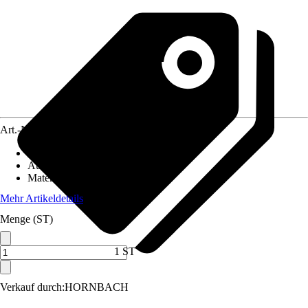
Art.-Nr.
5848812
Artikeltyp
:
Formteil
Ausführung
:
Bogen
Material
:
Metall
Mehr Artikeldetails
Menge (ST)
1 ST
Verkauf durch:
HORNBACH