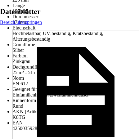
Länge
Datenblätter
195 mm
Durchmesser
Bereich überspringen
87 mm
Eigenschaft
Hochbelastbar, UV-beständig, Kratzbeständig,
Alterungsbeständig
Grundfarbe
Silber
Farbton
Zinkgrau
Dachgrundfläche bis
25 m² - 51 m²
Norm
EN 612
Geeignet für
Einfamilienhäuser, Zweifamilienhäuser
Rinnenform
Rund
AKN (Artikelkurznummer)
K8TG
EAN
4250035928787, 4250035967854