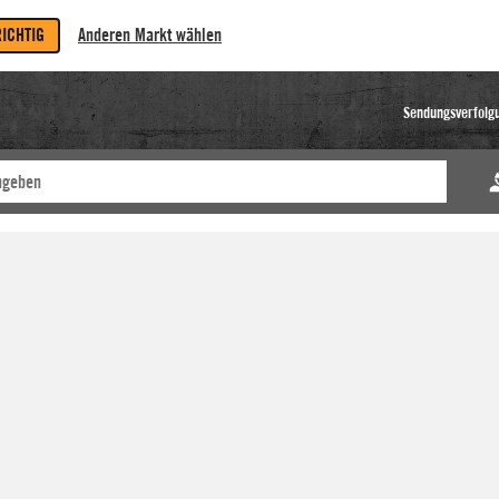
RICHTIG
Anderen Markt wählen
Sendungsverfolg