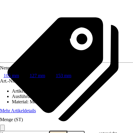
Nennweite
105 mm
127 mm
153 mm
Art.-Nr.
204853
Artikeltyp
:
Rinne
Ausführung
:
Dachrinne
Material
:
Metall
Mehr Artikeldetails
Menge (ST)