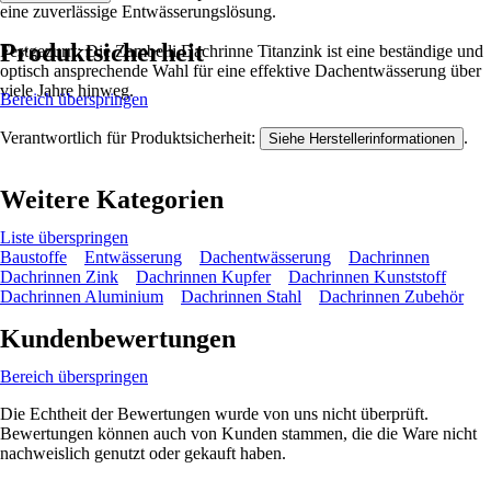
eine zuverlässige Entwässerungslösung.
Produktsicherheit
Festgezurrt: Die Zambelli Dachrinne Titanzink ist eine beständige und
optisch ansprechende Wahl für eine effektive Dachentwässerung über
viele Jahre hinweg.
Bereich überspringen
Verantwortlich für Produktsicherheit:
.
Siehe Herstellerinformationen
Weitere Kategorien
Liste überspringen
Baustoffe
Entwässerung
Dachentwässerung
Dachrinnen
Dachrinnen Zink
Dachrinnen Kupfer
Dachrinnen Kunststoff
Dachrinnen Aluminium
Dachrinnen Stahl
Dachrinnen Zubehör
Kundenbewertungen
Bereich überspringen
Die Echtheit der Bewertungen wurde von uns nicht überprüft.
Bewertungen können auch von Kunden stammen, die die Ware nicht
nachweislich genutzt oder gekauft haben.