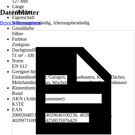
127 mm
Länge
Datenblätter
3.000 mm
Eigenschaft
Bereich überspringen
Witterungsbeständig, Alterungsbeständig
Grundfarbe
Silber
Farbton
Zinkgrau
Dachgrundfläche bis
51 m² - 100 m²
Norm
EN 612
Geeignet für
Einfamilienhäuser, Garagen, Hausanbauten, Kleine Dächer,
Mehrfamilienhäuser, Wochenendhäuser, Zweifamilienhäuser
Rinnenform
Rund
AKN (Artikelkurznummer)
K5TE
EAN
2000204853004, 4020646100236, 4020646204965,
4029971100157, 4250035976429