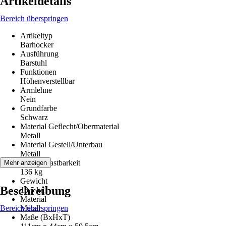
Artikeldetails
Bereich überspringen
Artikeltyp
Barhocker
Ausführung
Barstuhl
Funktionen
Höhenverstellbar
Armlehne
Nein
Grundfarbe
Schwarz
Material Geflecht/Obermaterial
Metall
Material Gestell/Unterbau
Metall
Max. Belastbarkeit
Mehr anzeigen
136 kg
Gewicht
Beschreibung
13,5 kg
Material
Bereich überspringen
Metall
Maße (BxHxT)