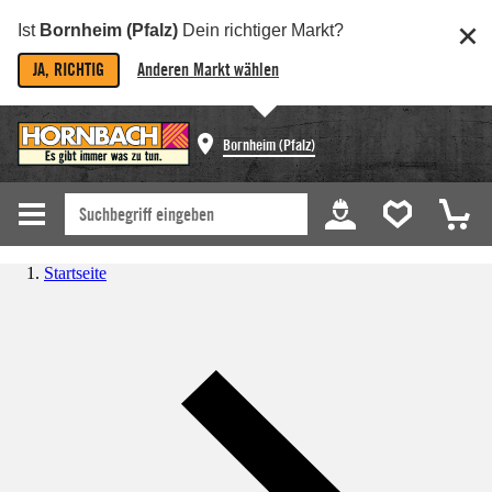
Ist
Bornheim (Pfalz)
Dein richtiger Markt?
JA, RICHTIG
Anderen Markt wählen
Bornheim (Pfalz)
Startseite