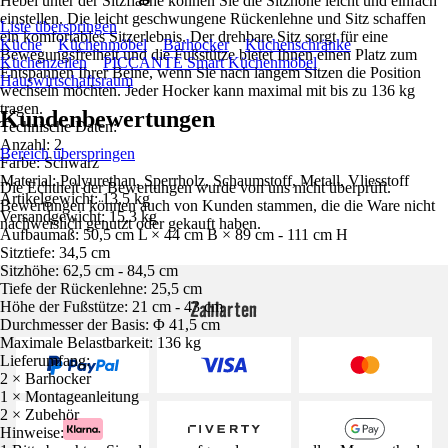
Hebel unter der Sitzfläche können Sie die Sitzhöhe leicht und einfach
einstellen. Die leicht geschwungene Rückenlehne und Sitz schaffen
Liste überspringen
ein komfortables Sitzerlebnis. Der drehbare Sitz sorgt für eine
Küche
Küchenmöbel
Barhocker
Küchenschränke
Bewegungsfreiheit und die Fußstütze bietet Ihnen einen Platz zum
Küchenzeilen
PICCANTE Smart Küchenmöbel
Entspannen Ihrer Beine, wenn Sie nach langem Sitzen die Position
Hauswirtschaftsraum
wechseln möchten. Jeder Hocker kann maximal mit bis zu 136 kg
tragen.
Kundenbewertungen
Technische Daten:
Anzahl: 2
Bereich überspringen
Farbe: Schwarz
Material: Polyurethan, Sperrholz, Schaumstoff, Metall, Vliesstoff
Die Echtheit der Bewertungen wurde von uns nicht überprüft.
Artikelgewicht: 13,5 kg
Bewertungen können auch von Kunden stammen, die die Ware nicht
Versandgewicht: 15,3 kg
nachweislich genutzt oder gekauft haben.
Aufbaumaß: 50,5 cm L × 44 cm B × 89 cm - 111 cm H
Sitztiefe: 34,5 cm
Sitzhöhe: 62,5 cm - 84,5 cm
Tiefe der Rückenlehne: 25,5 cm
Zahlarten
Höhe der Fußstütze: 21 cm - 43 cm
Durchmesser der Basis: Φ 41,5 cm
Maximale Belastbarkeit: 136 kg
Lieferumfang:
2 × Barhocker
1 × Montageanleitung
2 × Zubehör
Hinweise: