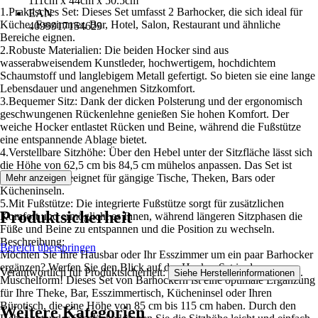
111cm x 44cm x 50.5cm
1.Praktisches Set: Dieses Set umfasst 2 Barhocker, die sich ideal für
EAN
Küche, Esszimmer, Bar, Hotel, Salon, Restaurant und ähnliche
4099917154629
Bereiche eignen.
2.Robuste Materialien: Die beiden Hocker sind aus
wasserabweisendem Kunstleder, hochwertigem, hochdichtem
Schaumstoff und langlebigem Metall gefertigt. So bieten sie eine lange
Lebensdauer und angenehmen Sitzkomfort.
3.Bequemer Sitz: Dank der dicken Polsterung und der ergonomisch
geschwungenen Rückenlehne genießen Sie hohen Komfort. Der
weiche Hocker entlastet Rücken und Beine, während die Fußstütze
eine entspannende Ablage bietet.
4.Verstellbare Sitzhöhe: Über den Hebel unter der Sitzfläche lässt sich
die Höhe von 62,5 cm bis 84,5 cm mühelos anpassen. Das Set ist
somit bestens geeignet für gängige Tische, Theken, Bars oder
Mehr anzeigen
Kücheninseln.
5.Mit Fußstütze: Die integrierte Fußstütze sorgt für zusätzlichen
Produktsicherheit
Komfort und ermöglicht es Ihnen, während längeren Sitzphasen die
Füße und Beine zu entspannen und die Position zu wechseln.
Beschreibung:
Bereich überspringen
Möchten Sie Ihre Hausbar oder Ihr Esszimmer um ein paar Barhocker
ergänzen? Werfen Sie den Blick auf das Hocker-Set in der
Verantwortlich für Produktsicherheit:
.
Siehe Herstellerinformationen
Muschelform! Dieses Set von Barhockern ist eine optimale Ergänzung
für Ihre Theke, Bar, Esszimmertisch, Kücheninsel oder Ihren
Bürotisch, die eine Höhe von 85 cm bis 115 cm haben. Durch den
Weitere Kategorien