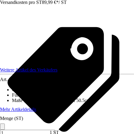
Versandkosten pro ST
89,99 €
*
/
ST
Weitere Artikel des Verkäufers
Art.-Nr.
12583882
Grundfarbe
:
Schwarz
Funktionen
:
Höhenverstellbar
Maße (BxHxT)
:
111cm x 44cm x 50.5cm
Mehr Artikeldetails
Menge (ST)
1 ST