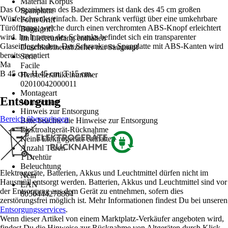
Material Korpus
Das Organisieren des Badezimmers ist dank des 45 cm großen
Spanplatte
Würfelschranks einfach. Der Schrank verfügt über eine umkehrbare
Form Griff
Türöffnung, welche durch einen verchromten ABS-Knopf erleichtert
Bügelgriff
wird. Im Inneren des Schranks befindet sich ein transparenter
Im Lieferumfang enthalten
Glaseinlegeboden. Der Schrank aus Spanplatte mit ABS-Kanten wird
Duschkabinenabzieher mit Saugnapf
bereits montiert
Serie
Ma
Facile
B 45 cm, H 45 cm, T 15 cm.
Herstellerartikelnummer
02010042000011
Montageart
Entsorgung
Vormontiert
Hinweis zur Entsorgung
Bereich überspringen
Bitte beachte die Hinweise zur Entsorgung
Elektroaltgerät-Rücknahme
Keine Elektrogeräte enthalten
Anzahl Türen
1 Drehtür
Beleuchtung
Elektrogeräte, Batterien, Akkus und Leuchtmittel dürfen nicht im
Nein
Hausmüll entsorgt werden. Batterien, Akkus und Leuchtmittel sind vor
EAN
der Entsorgung aus dem Gerät zu entnehmen, sofern dies
8050444278864
zerstörungsfrei möglich ist. Mehr Informationen findest Du bei unseren
Entsorgungsservices
.
Wenn dieser Artikel von einem Marktplatz-Verkäufer angeboten wird,
findest Du die Hinweise zur Rücknahme von Altgeräten durch Klick