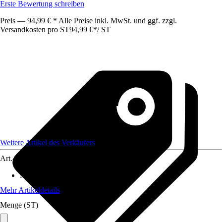
Erste Bewertung schreiben
Preis — 94,99 € * Alle Preise inkl. MwSt. und ggf. zzgl.
Versandkosten pro ST
94,99 €
*
/
ST
Weitere Artikel des Verkäufers
Art.-Nr.
12578488
Maße (BxHxT)
:
45 x15 x45
Mehr Artikeldetails
Menge (ST)