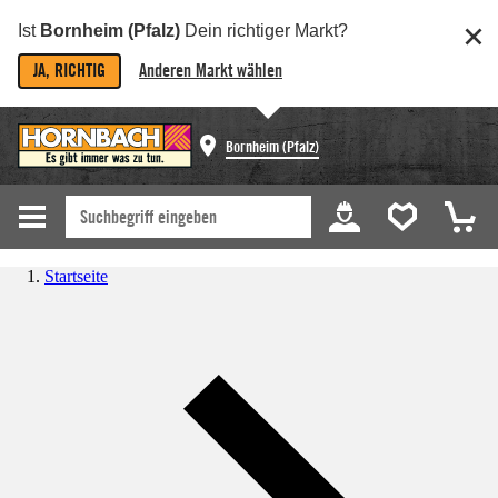
Ist
Bornheim (Pfalz)
Dein richtiger Markt?
JA, RICHTIG
Anderen Markt wählen
Bornheim (Pfalz)
Startseite