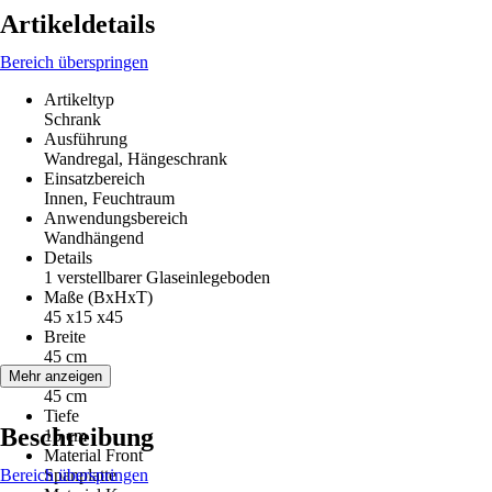
Artikeldetails
Bereich überspringen
Artikeltyp
Schrank
Ausführung
Wandregal, Hängeschrank
Einsatzbereich
Innen, Feuchtraum
Anwendungsbereich
Wandhängend
Details
1 verstellbarer Glaseinlegeboden
Maße (BxHxT)
45 x15 x45
Breite
45 cm
Höhe
Mehr anzeigen
45 cm
Tiefe
Beschreibung
15 cm
Material Front
Bereich überspringen
Spanplatte