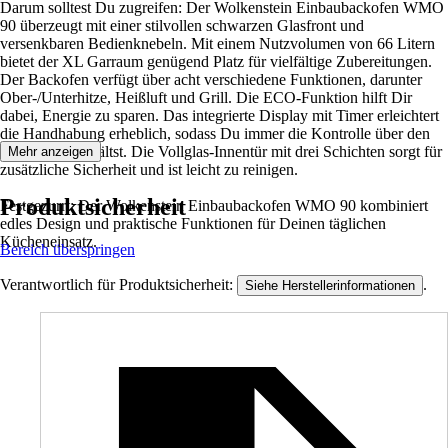
Darum solltest Du zugreifen: Der Wolkenstein Einbaubackofen WMO
90 überzeugt mit einer stilvollen schwarzen Glasfront und
versenkbaren Bedienknebeln. Mit einem Nutzvolumen von 66 Litern
bietet der XL Garraum genügend Platz für vielfältige Zubereitungen.
Der Backofen verfügt über acht verschiedene Funktionen, darunter
Ober-/Unterhitze, Heißluft und Grill. Die ECO-Funktion hilft Dir
dabei, Energie zu sparen. Das integrierte Display mit Timer erleichtert
die Handhabung erheblich, sodass Du immer die Kontrolle über den
Garprozess behältst. Die Vollglas-Innentür mit drei Schichten sorgt für
Mehr anzeigen
zusätzliche Sicherheit und ist leicht zu reinigen.
Produktsicherheit
Festgezurrt: Der Wolkenstein Einbaubackofen WMO 90 kombiniert
edles Design und praktische Funktionen für Deinen täglichen
Kücheneinsatz.
Bereich überspringen
Verantwortlich für Produktsicherheit:
.
Siehe Herstellerinformationen