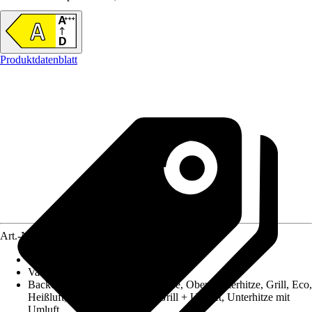
Produktdatenblatt
Art.-Nr.
10725639
Backofen Nutzvolumen
:
66 l
Variante
:
Backofen ohne Kochfeld
Backofen-Funktionen
:
Auftaustufe, Ober-/Unterhitze, Grill, Eco,
Heißluft, Grill mit Oberhitze, Grill + Umluft, Unterhitze mit
Umluft