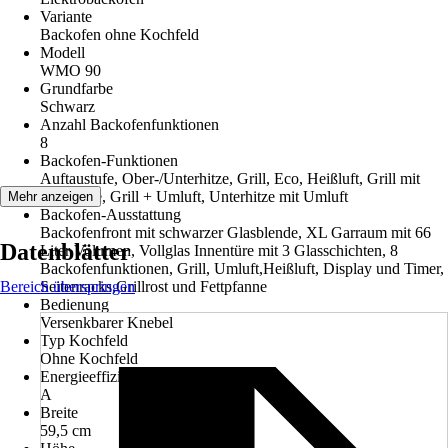
Variante
Backofen ohne Kochfeld
Modell
WMO 90
Grundfarbe
Schwarz
Anzahl Backofenfunktionen
8
Backofen-Funktionen
Auftaustufe, Ober-/Unterhitze, Grill, Eco, Heißluft, Grill mit
Oberhitze, Grill + Umluft, Unterhitze mit Umluft
Mehr anzeigen
Backofen-Ausstattung
Backofenfront mit schwarzer Glasblende, XL Garraum mit 66
Datenblätter
Liter Volumen, Vollglas Innentüre mit 3 Glasschichten, 8
Backofenfunktionen, Grill, Umluft,Heißluft, Display und Timer,
Bereich überspringen
Seitenracks,Grillrost und Fettpfanne
Bedienung
Versenkbarer Knebel
Typ Kochfeld
Ohne Kochfeld
Energieeffizienzklasse
A
Breite
59,5 cm