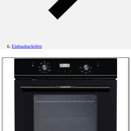
Einbaubacköfen