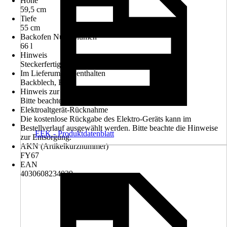
Höhe
59,5 cm
Tiefe
55 cm
Backofen Nutzvolumen
66 l
Hinweis
Steckerfertig
Im Lieferumfang enthalten
Backblech, Rost
Hinweis zur Entsorgung
Bitte beachte die Hinweise zur Entsorgung
Elektroaltgerät-Rücknahme
Die kostenlose Rückgabe des Elektro-Geräts kann im
Bestellverlauf ausgewählt werden. Bitte beachte die Hinweise
EEK - Produktdatenblatt
zur Entsorgung.
AKN (Artikelkurznummer)
FY67
EAN
4030608234039