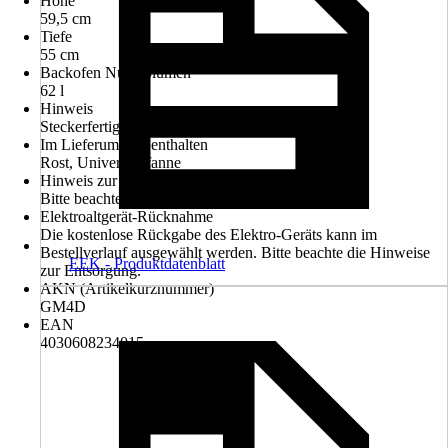
Höhe
59,5 cm
Tiefe
55 cm
Backofen Nutzvolumen
62 l
Hinweis
Steckerfertig
Im Lieferumfang enthalten
Rost, Universalpfanne
Hinweis zur Entsorgung
Bitte beachte die Hinweise zur Entsorgung
Elektroaltgerät-Rücknahme
Die kostenlose Rückgabe des Elektro-Geräts kann im
Bestellverlauf ausgewählt werden. Bitte beachte die Hinweise
EEK - Produktdatenblatt
zur Entsorgung.
AKN (Artikelkurznummer)
GM4D
EAN
4030608234015