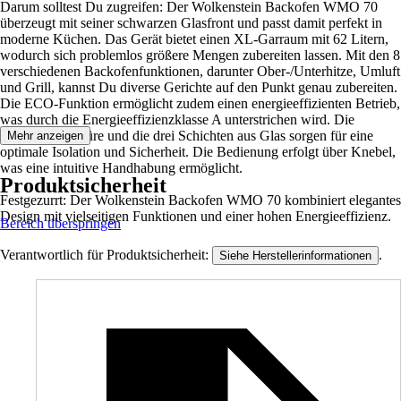
Darum solltest Du zugreifen: Der Wolkenstein Backofen WMO 70
überzeugt mit seiner schwarzen Glasfront und passt damit perfekt in
moderne Küchen. Das Gerät bietet einen XL-Garraum mit 62 Litern,
wodurch sich problemlos größere Mengen zubereiten lassen. Mit den 8
verschiedenen Backofenfunktionen, darunter Ober-/Unterhitze, Umluft
und Grill, kannst Du diverse Gerichte auf den Punkt genau zubereiten.
Die ECO-Funktion ermöglicht zudem einen energieeffizienten Betrieb,
was durch die Energieeffizienzklasse A unterstrichen wird. Die
Vollglas-Innentüre und die drei Schichten aus Glas sorgen für eine
Mehr anzeigen
optimale Isolation und Sicherheit. Die Bedienung erfolgt über Knebel,
was eine intuitive Handhabung ermöglicht.
Produktsicherheit
Festgezurrt: Der Wolkenstein Backofen WMO 70 kombiniert elegantes
Design mit vielseitigen Funktionen und einer hohen Energieeffizienz.
Bereich überspringen
Verantwortlich für Produktsicherheit:
.
Siehe Herstellerinformationen