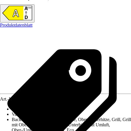
Produktdatenblatt
Art.-Nr.
10725638
Backofen Nutzvolumen
:
62 l
Variante
:
Backofen ohne Kochfeld
Backofen-Funktionen
:
Auftaustufe, Ober-/Unterhitze, Grill, Grill
mit Oberhitze, Grill + Umluft, Unterhitze mit Umluft,
Ober-/Unterhitze mit Umluft, Eco