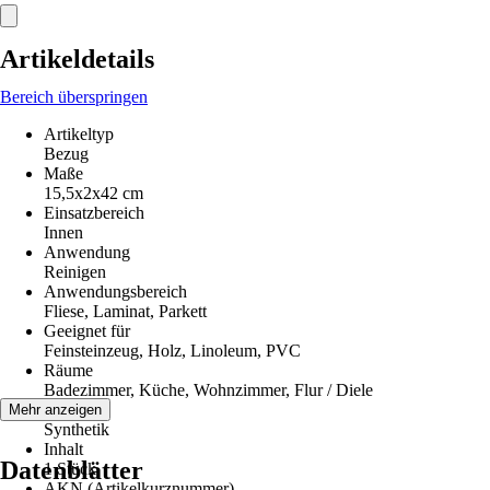
Artikeldetails
Bereich überspringen
Artikeltyp
Bezug
Maße
15,5x2x42 cm
Einsatzbereich
Innen
Anwendung
Reinigen
Anwendungsbereich
Fliese, Laminat, Parkett
Geeignet für
Feinsteinzeug, Holz, Linoleum, PVC
Räume
Badezimmer, Küche, Wohnzimmer, Flur / Diele
Material
Mehr anzeigen
Synthetik
Inhalt
Datenblätter
1 Stück
AKN (Artikelkurznummer)