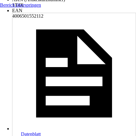
Bereich überspringen
1T4X
EAN
4006501552112
Datenblatt