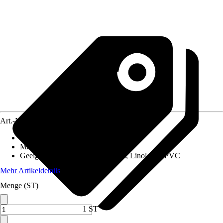
Art.-Nr.
5622825
Artikeltyp
:
Bezug
Material
:
Synthetik
Geeignet für
:
Feinsteinzeug, Holz, Linoleum, PVC
Mehr Artikeldetails
Menge (ST)
1 ST