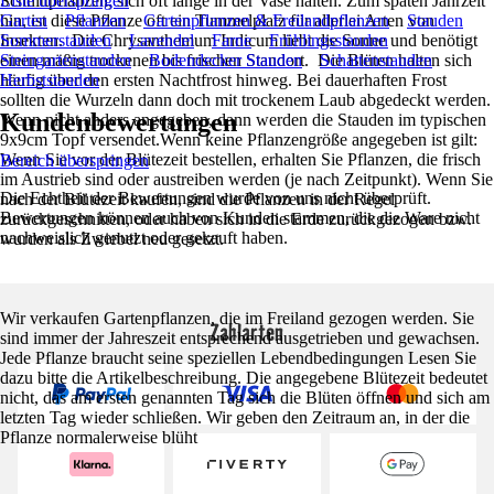
Schnittpflanzen, sich oft lange in der Vase halten. Zum späten Jahrzeit
Liste überspringen
hin, ist diese Pflanze oft ein Tummelplatz für allerlei Arten von
Garten
Pflanzen
Gartenpflanzen & Freilandpflanzen
Stauden
Insekten. Die Chrysanthemum Indicum liebt die Sonne und benötigt
Sommerstauden
Lavendel
Farne
Frühlingsstauden
einen mäßig trockenen bis frischen Standort. Die Blüten halten sich
Steingartenstauden
Bodendecker Stauden
Schattenstauden
häufig über den ersten Nachtfrost hinweg. Bei dauerhaften Frost
Herbststauden
sollten die Wurzeln dann doch mit trockenem Laub abgedeckt werden.
Kundenbewertungen
Wenn nicht anders angegeben, dann werden die Stauden im typischen
9x9cm Topf versendet.Wenn keine Pflanzengröße angegeben ist gilt:
Wenn Sie vor der Blütezeit bestellen, erhalten Sie Pflanzen, die frisch
Bereich überspringen
im Austrieb sind oder austreiben werden (je nach Zeitpunkt). Wenn Sie
Die Echtheit der Bewertungen wurde von uns nicht überprüft.
nach der Blütezeit kaufen, sind die Pflanzen in der Regel
Bewertungen können auch von Kunden stammen, die die Ware nicht
zurückgeschnitten, oder haben sich in die Erde zurückgezogen bzw.
nachweislich genutzt oder gekauft haben.
wurden als Zwiebel neu gesetzt.
Wir verkaufen Gartenpflanzen, die im Freiland gezogen werden. Sie
Zahlarten
sind immer der Jahreszeit entsprechend ausgetrieben und gewachsen.
Jede Pflanze braucht seine speziellen Lebendbedingungen Lesen Sie
dazu bitte die Artikelbeschreibung. Die angegebene Blütezeit bedeutet
nicht, das am ersten genannten Tag sich die Blüten öffnen und sich am
letzten Tag wieder schließen. Wir geben den Zeitraum an, in der die
Pflanze normalerweise blüht