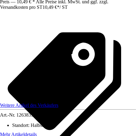
Preis — 10,49 € * Alle Preise inkl. MwSt. und ggf. zzgl.
Versandkosten pro ST
10,49 €
*
/
ST
Weitere Artikel des Verkäufers
Art.-Nr.
12638350
Standort
:
Halbschatten
Mehr Artikeldetails