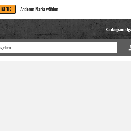
RICHTIG
Anderen Markt wählen
Sendungsverfolg