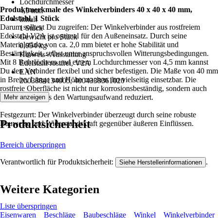
Lochdurchmesser
Produktmerkmale des Winkelverbinders 40 x 40 x 40 mm,
4,5 mm
Edelstahl, 1 Stück
Inhalt
Darum solltest Du zugreifen: Der Winkelverbinder aus rostfreiem
1 Stück
Edelstahl V2A ist optimal für den Außeneinsatz. Durch seine
Gewicht pro Stück
Materialstärke von ca. 2,0 mm bietet er hohe Stabilität und
0,054 kg
Beständigkeit, selbst unter anspruchsvollen Witterungsbedingungen.
Hinweis-/Ausstattung
Mit 8 Bohrlöchern und einem Lochdurchmesser von 4,5 mm kannst
Edelstahl rostfrei, V2A
Du den Verbinder flexibel und sicher befestigen. Die Maße von 40 mm
EAN
in Breite, Länge und Höhe machen ihn vielseitig einsetzbar. Die
2003884134005, 4004338361020
rostfreie Oberfläche ist nicht nur korrosionsbeständig, sondern auch
pflegeleicht, was den Wartungsaufwand reduziert.
Mehr anzeigen
Festgezurrt: Der Winkelverbinder überzeugt durch seine robuste
Produktsicherheit
Bauweise und Widerstandskraft gegenüber äußeren Einflüssen.
Bereich überspringen
Verantwortlich für Produktsicherheit:
.
Siehe Herstellerinformationen
Weitere Kategorien
Liste überspringen
Eisenwaren
Beschläge
Baubeschläge
Winkel
Winkelverbinder