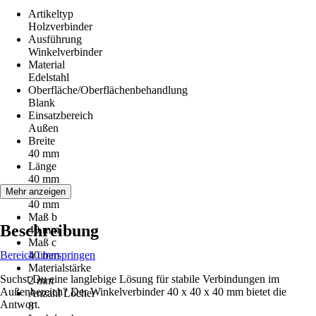
Artikeltyp
Holzverbinder
Ausführung
Winkelverbinder
Material
Edelstahl
Oberfläche/Oberflächenbehandlung
Blank
Einsatzbereich
Außen
Breite
40 mm
Länge
40 mm
Maß a
Mehr anzeigen
40 mm
Maß b
Beschreibung
40 mm
Maß c
Bereich überspringen
40 mm
Materialstärke
Suchst Du eine langlebige Lösung für stabile Verbindungen im
2 mm
Außenbereich? Der Winkelverbinder 40 x 40 x 40 mm bietet die
Anzahl Löcher
Antwort.
8