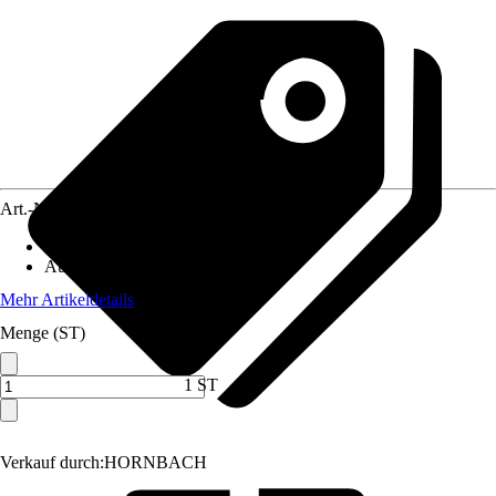
Art.-Nr.
3884134
Artikeltyp
:
Holzverbinder
Ausführung
:
Winkelverbinder
Mehr Artikeldetails
Menge (ST)
1 ST
Verkauf durch:
HORNBACH