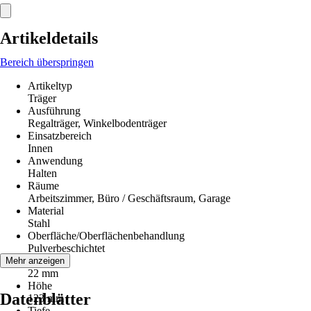
Artikeldetails
Bereich überspringen
Artikeltyp
Träger
Ausführung
Regalträger, Winkelbodenträger
Einsatzbereich
Innen
Anwendung
Halten
Räume
Arbeitszimmer, Büro / Geschäftsraum, Garage
Material
Stahl
Oberfläche/Oberflächenbehandlung
Pulverbeschichtet
Breite
Mehr anzeigen
22 mm
Höhe
Datenblätter
123 mm
Tiefe