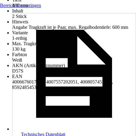
Bereich überspringen
480 mm
Inhalt
2 Stück
Hinweis
Angabe Tragkraft ist je Paar, max. Regalbodentiefe: 600 mm
Variante
1-reihig
Max. Tragkraft
130 kg
Farbton
Weiß
AKN (Artikelkurznummer)
D57S
EAN
4006676017294, 4007557202051, 4008057453769,
8592485453768
Technisches Datenblatt