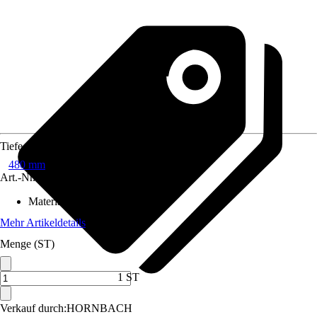
Tiefe
480 mm
Art.-Nr.
7023191
Material
:
Stahl
Mehr Artikeldetails
Menge (ST)
1 ST
Verkauf durch:
HORNBACH