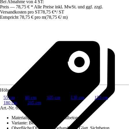
Bei Abnahme von 4 ST:
Preis — 78,75 € * Alle Preise inkl. MwSt. und ggf. zzgl.
Versandkosten pro ST
78,75 €
*
/
ST
Entspricht 78,75 € pro m
(
78,75 €
/
m
)
Höhe
55 cm
80 cm
105 cm
130 cm
155 cm
180 cm
205 cm
Art.-Nr.
6535232
Materialspezifizierung
:
Normalbeton
Variante
:
Bewehrt
Oberfläche/Oberflächenbehandlung
:
Glatt, Sichtbeton