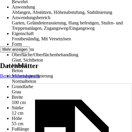
Bewehrt
Anwendung
Abfangen, Abstützen, Höhenabstufung, Stabilisierung
Anwendungsbereich
Garten, Geländeterrassierung, Hang befestigen, Stufen- und
Treppenanlagen, Zugangsweg/Eingangsweg
Eigenschaft
Frostbeständig, Mit Versetzösen
Form
Sonderform
Mehr anzeigen
Oberfläche/Oberflächenbehandlung
Glatt, Sichtbeton
Datenblätter
Material
Beton
Bereich überspringen
Materialspezifizierung
Normalbeton
Grundfarbe
Grau
Breite
100 cm
Stärke
12 cm
Höhe
55 cm
Fußlänge