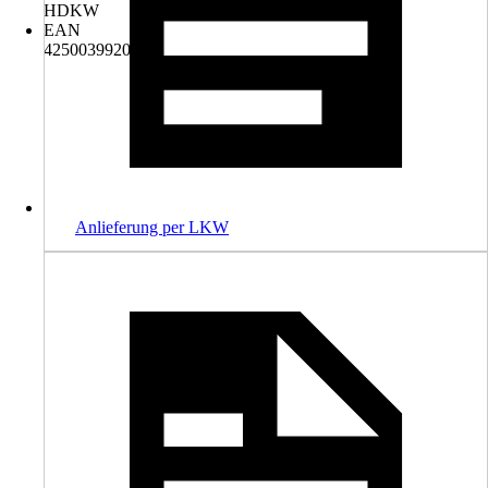
HDKW
EAN
4250039920374
Anlieferung per LKW