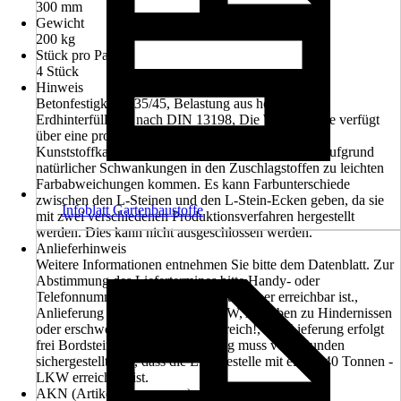
300 mm
Gewicht
200 kg
Stück pro Palette
4 Stück
Hinweis
Betonfestigkeit C35/45, Belastung aus horizontaler
Erdhinterfüllung, nach DIN 13198, Die Winkelstütze verfügt
über eine pro Loch abnehm- und wieder einsetzbare
Kunststoffkappe, Bei Werksteinprodukten kann es aufgrund
natürlicher Schwankungen in den Zuschlagstoffen zu leichten
Farbabweichungen kommen. Es kann Farbunterschiede
zwischen den L-Steinen und den L-Stein-Ecken geben, da sie
Infoblatt Gartenbaustoffe
mit zwei verschiedenen Produktionsverfahren hergestellt
werden. Dies kann nicht ausgeschlossen werden.
Anlieferhinweis
Weitere Informationen entnehmen Sie bitte dem Datenblatt. Zur
Abstimmung des Liefertermines bitte Handy- oder
Telefonnummer angeben, welche tagsüber erreichbar ist.,
Anlieferung erfolgt mit einem LKW, Angaben zu Hindernissen
oder erschwerter Zufahrt sind hilfreich!, Die Lieferung erfolgt
frei Bordsteinkante, Vor Bestellung muss vom Kunden
sichergestellt sein, dass die Entladestelle mit einem 40 Tonnen -
LKW erreichbar ist.
AKN (Artikelkurznummer)