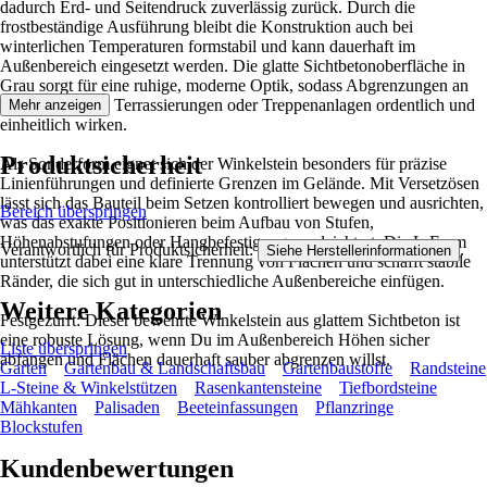
dadurch Erd- und Seitendruck zuverlässig zurück. Durch die
frostbeständige Ausführung bleibt die Konstruktion auch bei
winterlichen Temperaturen formstabil und kann dauerhaft im
Außenbereich eingesetzt werden. Die glatte Sichtbetonoberfläche in
Grau sorgt für eine ruhige, moderne Optik, sodass Abgrenzungen an
Zugangswegen, Terrassierungen oder Treppenanlagen ordentlich und
Mehr anzeigen
einheitlich wirken.
Produktsicherheit
Als Sonderform eignet sich der Winkelstein besonders für präzise
Linienführungen und definierte Grenzen im Gelände. Mit Versetzösen
lässt sich das Bauteil beim Setzen kontrolliert bewegen und ausrichten,
Bereich überspringen
was das exakte Positionieren beim Aufbau von Stufen,
Höhenabstufungen oder Hangbefestigungen erleichtert. Die L-Form
Verantwortlich für Produktsicherheit:
.
Siehe Herstellerinformationen
unterstützt dabei eine klare Trennung von Flächen und schafft stabile
Ränder, die sich gut in unterschiedliche Außenbereiche einfügen.
Weitere Kategorien
Festgezurrt: Dieser bewehrte Winkelstein aus glattem Sichtbeton ist
eine robuste Lösung, wenn Du im Außenbereich Höhen sicher
Liste überspringen
abfangen und Flächen dauerhaft sauber abgrenzen willst.
Garten
Gartenbau & Landschaftsbau
Gartenbaustoffe
Randsteine
L-Steine & Winkelstützen
Rasenkantensteine
Tiefbordsteine
Mähkanten
Palisaden
Beeteinfassungen
Pflanzringe
Blockstufen
Kundenbewertungen