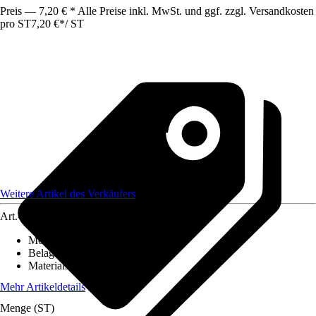
Preis — 7,20 € * Alle Preise inkl. MwSt. und ggf. zzgl. Versandkosten
pro ST
7,20 €
*
/
ST
Weitere Artikel des Verkäufers
Art.-Nr.
12586284
Montageart
:
Kleben
Belagstärke
:
0 mm - 27 mm
Materialspezifizierung
:
PVC
Mehr Artikeldetails
Menge (ST)