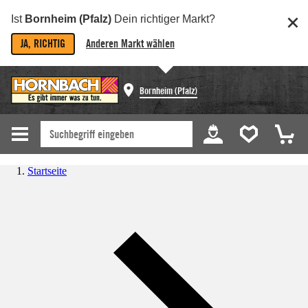
Ist
Bornheim (Pfalz)
Dein richtiger Markt?
JA, RICHTIG
Anderen Markt wählen
Bornheim (Pfalz)
Startseite