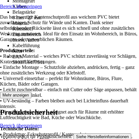
Montageart
Bereich überspringen
Kleben
Belagstärke
Das hochwertige Kantenschutprofil aus weichem PVC bietet
0 mm - 27 mm
zuverlässigen Schutz für Wände und Kanten. Dank seiner
Material
selbstklebenden Rückseite lässt es sich schnell und ohne zusätzliches
Kunststoff
Werkzeug montieren. Ideal für den Einsatz im Wohnbereich, in Büros,
Einsatzbereich
Garagen oder gewerblichen Räumen.
Innen, Außen
Kabelführung
Produktvorteile:
Nein
• Robustes Material – weiches PVC schützt zuverlässig vor Schlägen,
EAN
Kratzern und Verformungen.
5903766477541
• Einfache Montage – Schutzfolie abziehen, andrücken, fertig – ganz
ohne zusätzliches Werkzeug oder Klebstoff.
• Universell einsetzbar – perfekt für Wohnräume, Büros, Flure,
Küchen, Bäder oder Garagen.
• Leicht zuschneidbar – einfach mit Cutter oder Säge anpassen, behält
sauberen 90°-Winkel.
Mehr anzeigen
• UV-beständig – Farben bleiben auch bei Lichteinfluss dauerhaft
intensiv.
Produktsicherheit
• Feuchtigkeitsresistent – geeignet auch für Räume mit erhöhter
Luftfeuchtigkeit wie Bad, Küche oder Waschküche.
Bereich überspringen
Technische Daten:
• Produkttyp: Eckschutzprofil / Kantenschutz
Verantwortlich für Produktsicherheit:
.
Siehe Herstellerinformationen