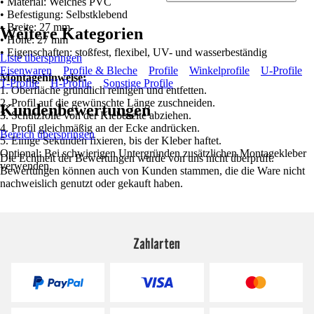
• Material: Weiches PVC
• Befestigung: Selbstklebend
• Breite: 27 mm
Weitere Kategorien
• Höhe: 27 mm
• Eigenschaften: stoßfest, flexibel, UV- und wasserbeständig
Liste überspringen
Eisenwaren
Profile & Bleche
Profile
Winkelprofile
U-Profile
Montagehinweise:
T-Profile
H-Profile
Sonstige Profile
1. Oberfläche gründlich reinigen und entfetten.
2. Profil auf die gewünschte Länge zuschneiden.
Kundenbewertungen
3. Schutzfolie von der Klebeseite abziehen.
4. Profil gleichmäßig an der Ecke andrücken.
Bereich überspringen
5. Einige Sekunden fixieren, bis der Kleber haftet.
Optional: Bei schwierigen Untergründen zusätzlichen Montagekleber
Die Echtheit der Bewertungen wurde von uns nicht überprüft.
verwenden.
Bewertungen können auch von Kunden stammen, die die Ware nicht
nachweislich genutzt oder gekauft haben.
Zahlarten