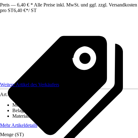
Preis — 6,40 € * Alle Preise inkl. MwSt. und ggf. zzgl. Versandkosten
pro ST
6,40 €
*
/
ST
Weitere Artikel des Verkäufers
Art.-Nr.
12586448
Montageart
:
Kleben
Belagstärke
:
0 mm - 27 mm
Materialspezifizierung
:
PVC
Mehr Artikeldetails
Menge (ST)