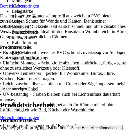
Montageart
Bereich überspringen
Kleben
Belagstärke
Das hochwertige Kantenschutprofil aus weichem PVC bietet
0 mm - 27 mm
zuverlässigen Schutz für Wände und Kanten. Dank seiner
Material
selbstklebenden Rückseite lässt es sich schnell und ohne zusätzliches
Kunststoff
Werkzeug montieren. Ideal für den Einsatz im Wohnbereich, in Büros,
Einsatzbereich
Garagen oder gewerblichen Räumen.
Innen, Außen
Kabelführung
Produktvorteile:
Nein
• Robustes Material – weiches PVC schützt zuverlässig vor Schlägen,
EAN
Kratzern und Verformungen.
5904883030503
• Einfache Montage – Schutzfolie abziehen, andrücken, fertig – ganz
ohne zusätzliches Werkzeug oder Klebstoff.
• Universell einsetzbar – perfekt für Wohnräume, Büros, Flure,
Küchen, Bäder oder Garagen.
• Leicht zuschneidbar – einfach mit Cutter oder Säge anpassen, behält
sauberen 90°-Winkel.
Mehr anzeigen
• UV-beständig – Farben bleiben auch bei Lichteinfluss dauerhaft
intensiv.
Produktsicherheit
• Feuchtigkeitsresistent – geeignet auch für Räume mit erhöhter
Luftfeuchtigkeit wie Bad, Küche oder Waschküche.
Bereich überspringen
Technische Daten:
• Produkttyp: Eckschutzprofil / Kantenschutz
Verantwortlich für Produktsicherheit:
.
Siehe Herstellerinformationen