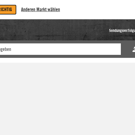
RICHTIG
Anderen Markt wählen
Sendungsverfolg