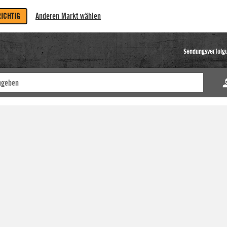
RICHTIG
Anderen Markt wählen
Sendungsverfolg