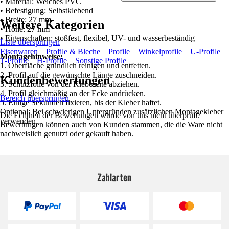
• Material: Weiches PVC
• Befestigung: Selbstklebend
• Breite: 27 mm
Weitere Kategorien
• Höhe: 27 mm
• Eigenschaften: stoßfest, flexibel, UV- und wasserbeständig
Liste überspringen
Eisenwaren
Profile & Bleche
Profile
Winkelprofile
U-Profile
Montagehinweise:
T-Profile
H-Profile
Sonstige Profile
1. Oberfläche gründlich reinigen und entfetten.
2. Profil auf die gewünschte Länge zuschneiden.
Kundenbewertungen
3. Schutzfolie von der Klebeseite abziehen.
4. Profil gleichmäßig an der Ecke andrücken.
Bereich überspringen
5. Einige Sekunden fixieren, bis der Kleber haftet.
Optional: Bei schwierigen Untergründen zusätzlichen Montagekleber
Die Echtheit der Bewertungen wurde von uns nicht überprüft.
verwenden.
Bewertungen können auch von Kunden stammen, die die Ware nicht
nachweislich genutzt oder gekauft haben.
Zahlarten