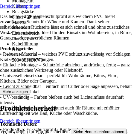
Montageart
Bereich überspringen
Kleben
Belagstärke
Das hochwertige Kantenschutprofil aus weichem PVC bietet
0 mm - 27 mm
zuverlässigen Schutz für Wände und Kanten. Dank seiner
Material
selbstklebenden Rückseite lässt es sich schnell und ohne zusätzliches
Kunststoff
Werkzeug montieren. Ideal für den Einsatz im Wohnbereich, in Büros,
Einsatzbereich
Garagen oder gewerblichen Räumen.
Innen, Außen
Kabelführung
Produktvorteile:
Nein
• Robustes Material – weiches PVC schützt zuverlässig vor Schlägen,
EAN
Kratzern und Verformungen.
5904883030770
• Einfache Montage – Schutzfolie abziehen, andrücken, fertig – ganz
ohne zusätzliches Werkzeug oder Klebstoff.
• Universell einsetzbar – perfekt für Wohnräume, Büros, Flure,
Küchen, Bäder oder Garagen.
• Leicht zuschneidbar – einfach mit Cutter oder Säge anpassen, behält
sauberen 90°-Winkel.
Mehr anzeigen
• UV-beständig – Farben bleiben auch bei Lichteinfluss dauerhaft
intensiv.
Produktsicherheit
• Feuchtigkeitsresistent – geeignet auch für Räume mit erhöhter
Luftfeuchtigkeit wie Bad, Küche oder Waschküche.
Bereich überspringen
Technische Daten:
• Produkttyp: Eckschutzprofil / Kantenschutz
Verantwortlich für Produktsicherheit:
.
Siehe Herstellerinformationen