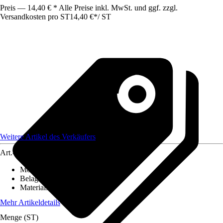
Preis — 14,40 € * Alle Preise inkl. MwSt. und ggf. zzgl.
Versandkosten pro ST
14,40 €
*
/
ST
Weitere Artikel des Verkäufers
Art.-Nr.
12586382
Montageart
:
Kleben
Belagstärke
:
0 mm - 27 mm
Materialspezifizierung
:
PVC
Mehr Artikeldetails
Menge (ST)