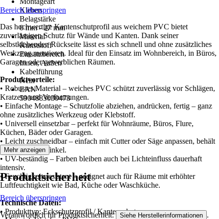
Montageart
Bereich überspringen
Kleben
Belagstärke
Das hochwertige Kantenschutprofil aus weichem PVC bietet
0 mm - 27 mm
zuverlässigen Schutz für Wände und Kanten. Dank seiner
Material
selbstklebenden Rückseite lässt es sich schnell und ohne zusätzliches
Kunststoff
Werkzeug montieren. Ideal für den Einsatz im Wohnbereich, in Büros,
Einsatzbereich
Garagen oder gewerblichen Räumen.
Innen, Außen
Kabelführung
Produktvorteile:
Nein
• Robustes Material – weiches PVC schützt zuverlässig vor Schlägen,
EAN
Kratzern und Verformungen.
5904883030473
• Einfache Montage – Schutzfolie abziehen, andrücken, fertig – ganz
ohne zusätzliches Werkzeug oder Klebstoff.
• Universell einsetzbar – perfekt für Wohnräume, Büros, Flure,
Küchen, Bäder oder Garagen.
• Leicht zuschneidbar – einfach mit Cutter oder Säge anpassen, behält
sauberen 90°-Winkel.
Mehr anzeigen
• UV-beständig – Farben bleiben auch bei Lichteinfluss dauerhaft
intensiv.
Produktsicherheit
• Feuchtigkeitsresistent – geeignet auch für Räume mit erhöhter
Luftfeuchtigkeit wie Bad, Küche oder Waschküche.
Bereich überspringen
Technische Daten:
• Produkttyp: Eckschutzprofil / Kantenschutz
Verantwortlich für Produktsicherheit:
.
Siehe Herstellerinformationen