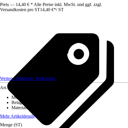
Preis — 14,40 € * Alle Preise inkl. MwSt. und ggf. zzgl.
Versandkosten pro ST
14,40 €
*
/
ST
Weitere Artikel des Verkäufers
Art.-Nr.
12586345
Montageart
:
Kleben
Belagstärke
:
0 mm - 27 mm
Materialspezifizierung
:
PVC
Mehr Artikeldetails
Menge (ST)