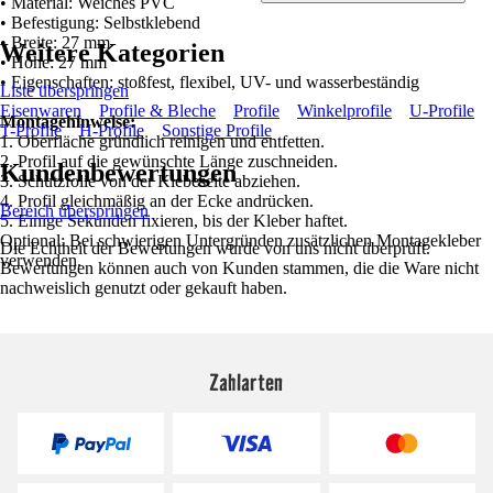
• Material: Weiches PVC
• Befestigung: Selbstklebend
• Breite: 27 mm
Weitere Kategorien
• Höhe: 27 mm
• Eigenschaften: stoßfest, flexibel, UV- und wasserbeständig
Liste überspringen
Eisenwaren
Profile & Bleche
Profile
Winkelprofile
U-Profile
Montagehinweise:
T-Profile
H-Profile
Sonstige Profile
1. Oberfläche gründlich reinigen und entfetten.
2. Profil auf die gewünschte Länge zuschneiden.
Kundenbewertungen
3. Schutzfolie von der Klebeseite abziehen.
4. Profil gleichmäßig an der Ecke andrücken.
Bereich überspringen
5. Einige Sekunden fixieren, bis der Kleber haftet.
Optional: Bei schwierigen Untergründen zusätzlichen Montagekleber
Die Echtheit der Bewertungen wurde von uns nicht überprüft.
verwenden.
Bewertungen können auch von Kunden stammen, die die Ware nicht
nachweislich genutzt oder gekauft haben.
Zahlarten