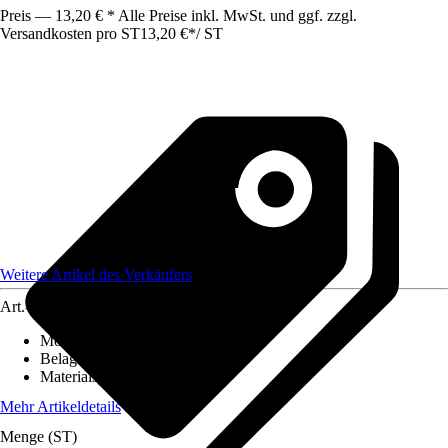
Preis — 13,20 € * Alle Preise inkl. MwSt. und ggf. zzgl.
Versandkosten pro ST
13,20 €
*
/
ST
Weitere Artikel des Verkäufers
Art.-Nr.
12586365
Montageart
:
Kleben
Belagstärke
:
0 mm - 27 mm
Materialspezifizierung
:
PVC
Mehr Artikeldetails
Menge (ST)