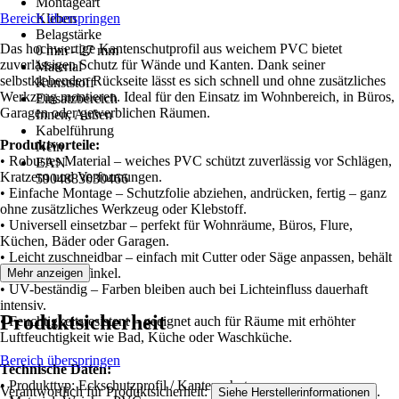
Montageart
Bereich überspringen
Kleben
Belagstärke
Das hochwertige Kantenschutprofil aus weichem PVC bietet
0 mm - 27 mm
zuverlässigen Schutz für Wände und Kanten. Dank seiner
Material
selbstklebenden Rückseite lässt es sich schnell und ohne zusätzliches
Kunststoff
Werkzeug montieren. Ideal für den Einsatz im Wohnbereich, in Büros,
Einsatzbereich
Garagen oder gewerblichen Räumen.
Innen, Außen
Kabelführung
Produktvorteile:
Nein
• Robustes Material – weiches PVC schützt zuverlässig vor Schlägen,
EAN
Kratzern und Verformungen.
5904883030466
• Einfache Montage – Schutzfolie abziehen, andrücken, fertig – ganz
ohne zusätzliches Werkzeug oder Klebstoff.
• Universell einsetzbar – perfekt für Wohnräume, Büros, Flure,
Küchen, Bäder oder Garagen.
• Leicht zuschneidbar – einfach mit Cutter oder Säge anpassen, behält
sauberen 90°-Winkel.
Mehr anzeigen
• UV-beständig – Farben bleiben auch bei Lichteinfluss dauerhaft
intensiv.
Produktsicherheit
• Feuchtigkeitsresistent – geeignet auch für Räume mit erhöhter
Luftfeuchtigkeit wie Bad, Küche oder Waschküche.
Bereich überspringen
Technische Daten:
• Produkttyp: Eckschutzprofil / Kantenschutz
Verantwortlich für Produktsicherheit:
.
Siehe Herstellerinformationen