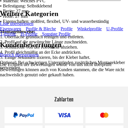
• Material: Weiches PVC
• Befestigung: Selbstklebend
• Breite: 27 mm
Weitere Kategorien
• Höhe: 27 mm
• Eigenschaften: stoßfest, flexibel, UV- und wasserbeständig
Liste überspringen
Eisenwaren
Profile & Bleche
Profile
Winkelprofile
U-Profile
Montagehinweise:
T-Profile
H-Profile
Sonstige Profile
1. Oberfläche gründlich reinigen und entfetten.
2. Profil auf die gewünschte Länge zuschneiden.
Kundenbewertungen
3. Schutzfolie von der Klebeseite abziehen.
4. Profil gleichmäßig an der Ecke andrücken.
Bereich überspringen
5. Einige Sekunden fixieren, bis der Kleber haftet.
Optional: Bei schwierigen Untergründen zusätzlichen Montagekleber
Die Echtheit der Bewertungen wurde von uns nicht überprüft.
verwenden.
Bewertungen können auch von Kunden stammen, die die Ware nicht
nachweislich genutzt oder gekauft haben.
Zahlarten