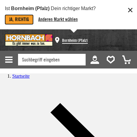
Ist
Bornheim (Pfalz)
Dein richtiger Markt?
JA, RICHTIG
Anderen Markt wählen
Bornheim (Pfalz)
Startseite