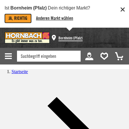
Ist
Bornheim (Pfalz)
Dein richtiger Markt?
JA, RICHTIG
Anderen Markt wählen
Bornheim (Pfalz)
Startseite