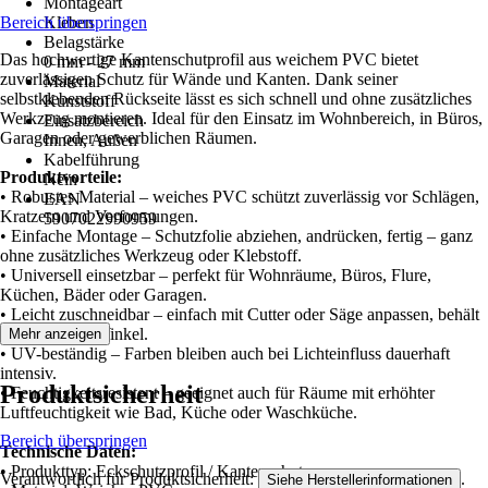
Montageart
Bereich überspringen
Kleben
Belagstärke
Das hochwertige Kantenschutprofil aus weichem PVC bietet
0 mm - 27 mm
zuverlässigen Schutz für Wände und Kanten. Dank seiner
Material
selbstklebenden Rückseite lässt es sich schnell und ohne zusätzliches
Kunststoff
Werkzeug montieren. Ideal für den Einsatz im Wohnbereich, in Büros,
Einsatzbereich
Garagen oder gewerblichen Räumen.
Innen, Außen
Kabelführung
Produktvorteile:
Nein
• Robustes Material – weiches PVC schützt zuverlässig vor Schlägen,
EAN
Kratzern und Verformungen.
5907022990959
• Einfache Montage – Schutzfolie abziehen, andrücken, fertig – ganz
ohne zusätzliches Werkzeug oder Klebstoff.
• Universell einsetzbar – perfekt für Wohnräume, Büros, Flure,
Küchen, Bäder oder Garagen.
• Leicht zuschneidbar – einfach mit Cutter oder Säge anpassen, behält
sauberen 90°-Winkel.
Mehr anzeigen
• UV-beständig – Farben bleiben auch bei Lichteinfluss dauerhaft
intensiv.
Produktsicherheit
• Feuchtigkeitsresistent – geeignet auch für Räume mit erhöhter
Luftfeuchtigkeit wie Bad, Küche oder Waschküche.
Bereich überspringen
Technische Daten:
• Produkttyp: Eckschutzprofil / Kantenschutz
Verantwortlich für Produktsicherheit:
.
Siehe Herstellerinformationen