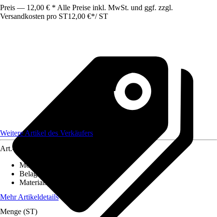
Preis — 12,00 € * Alle Preise inkl. MwSt. und ggf. zzgl.
Versandkosten pro ST
12,00 €
*
/
ST
Weitere Artikel des Verkäufers
Art.-Nr.
12586429
Montageart
:
Kleben
Belagstärke
:
0 mm - 27 mm
Materialspezifizierung
:
PVC
Mehr Artikeldetails
Menge (ST)