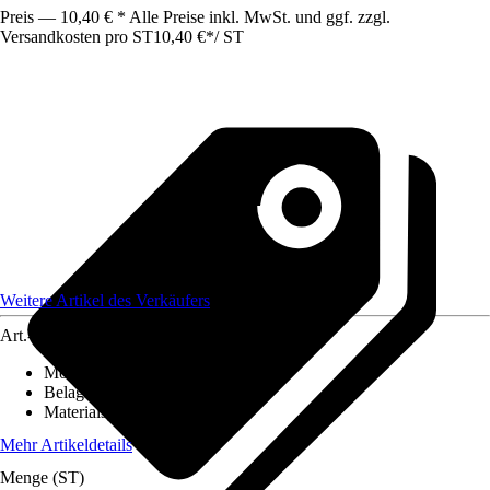
Preis — 10,40 € * Alle Preise inkl. MwSt. und ggf. zzgl.
Versandkosten pro ST
10,40 €
*
/
ST
Weitere Artikel des Verkäufers
Art.-Nr.
12586379
Montageart
:
Kleben
Belagstärke
:
0 mm - 27 mm
Materialspezifizierung
:
PVC
Mehr Artikeldetails
Menge (ST)