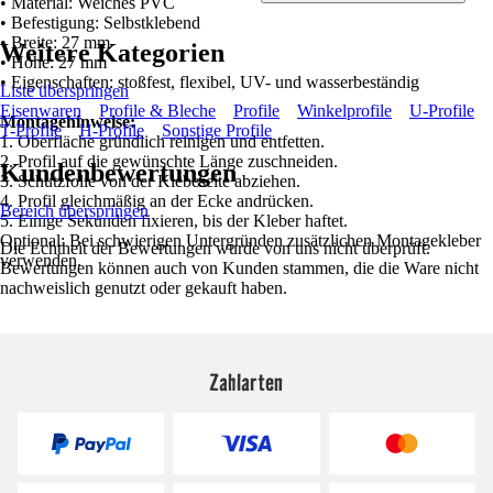
• Material: Weiches PVC
• Befestigung: Selbstklebend
• Breite: 27 mm
Weitere Kategorien
• Höhe: 27 mm
• Eigenschaften: stoßfest, flexibel, UV- und wasserbeständig
Liste überspringen
Eisenwaren
Profile & Bleche
Profile
Winkelprofile
U-Profile
Montagehinweise:
T-Profile
H-Profile
Sonstige Profile
1. Oberfläche gründlich reinigen und entfetten.
2. Profil auf die gewünschte Länge zuschneiden.
Kundenbewertungen
3. Schutzfolie von der Klebeseite abziehen.
4. Profil gleichmäßig an der Ecke andrücken.
Bereich überspringen
5. Einige Sekunden fixieren, bis der Kleber haftet.
Optional: Bei schwierigen Untergründen zusätzlichen Montagekleber
Die Echtheit der Bewertungen wurde von uns nicht überprüft.
verwenden.
Bewertungen können auch von Kunden stammen, die die Ware nicht
nachweislich genutzt oder gekauft haben.
Zahlarten