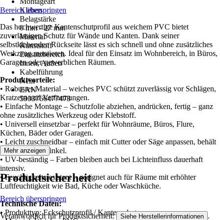
Montageart
Bereich überspringen
Kleben
Belagstärke
Das hochwertige Kantenschutprofil aus weichem PVC bietet
0 mm - 27 mm
zuverlässigen Schutz für Wände und Kanten. Dank seiner
Material
selbstklebenden Rückseite lässt es sich schnell und ohne zusätzliches
Kunststoff
Werkzeug montieren. Ideal für den Einsatz im Wohnbereich, in Büros,
Einsatzbereich
Garagen oder gewerblichen Räumen.
Innen, Außen
Kabelführung
Produktvorteile:
Nein
• Robustes Material – weiches PVC schützt zuverlässig vor Schlägen,
EAN
Kratzern und Verformungen.
5903766477473
• Einfache Montage – Schutzfolie abziehen, andrücken, fertig – ganz
ohne zusätzliches Werkzeug oder Klebstoff.
• Universell einsetzbar – perfekt für Wohnräume, Büros, Flure,
Küchen, Bäder oder Garagen.
• Leicht zuschneidbar – einfach mit Cutter oder Säge anpassen, behält
sauberen 90°-Winkel.
Mehr anzeigen
• UV-beständig – Farben bleiben auch bei Lichteinfluss dauerhaft
intensiv.
Produktsicherheit
• Feuchtigkeitsresistent – geeignet auch für Räume mit erhöhter
Luftfeuchtigkeit wie Bad, Küche oder Waschküche.
Bereich überspringen
Technische Daten:
• Produkttyp: Eckschutzprofil / Kantenschutz
Verantwortlich für Produktsicherheit:
.
Siehe Herstellerinformationen