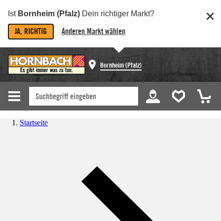
Ist
Bornheim (Pfalz)
Dein richtiger Markt?
JA, RICHTIG
Anderen Markt wählen
Bornheim (Pfalz)
Startseite