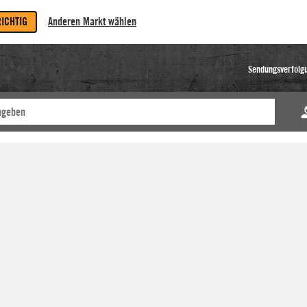
RICHTIG
Anderen Markt wählen
Sendungsverfolg