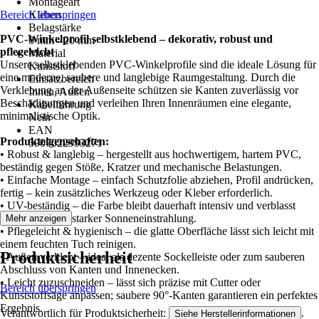
Montageart
Bereich überspringen
Kleben
Belagstärke
PVC-Winkelprofil selbstklebend – dekorativ, robust und
0 mm - 20 mm
pflegeleicht
Material
Unsere selbstklebenden PVC-Winkelprofile sind die ideale Lösung für
Kunststoff
eine moderne, saubere und langlebige Raumgestaltung. Durch die
Einsatzbereich
Verklebung an der Außenseite schützen sie Kanten zuverlässig vor
Innen, Außen
Beschädigungen und verleihen Ihren Innenräumen eine elegante,
Kabelführung
minimalistische Optik.
Nein
EAN
Produkteigenschaften:
5907022993271
• Robust & langlebig – hergestellt aus hochwertigem, hartem PVC,
beständig gegen Stöße, Kratzer und mechanische Belastungen.
• Einfache Montage – einfach Schutzfolie abziehen, Profil andrücken,
fertig – kein zusätzliches Werkzeug oder Kleber erforderlich.
• UV-beständig – die Farbe bleibt dauerhaft intensiv und verblasst
nicht, selbst bei starker Sonneneinstrahlung.
Mehr anzeigen
• Pflegeleicht & hygienisch – die glatte Oberfläche lässt sich leicht mit
einem feuchten Tuch reinigen.
Produktsicherheit
• Außen verklebt – ideal als dezente Sockelleiste oder zum sauberen
Abschluss von Kanten und Innenecken.
• Leicht zuzuschneiden – lässt sich präzise mit Cutter oder
Bereich überspringen
Kunststoffsäge anpassen; saubere 90°-Kanten garantieren ein perfektes
Ergebnis.
Verantwortlich für Produktsicherheit:
.
Siehe Herstellerinformationen