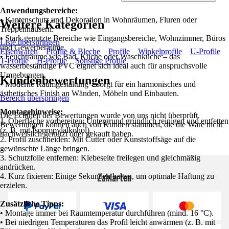
Anwendungsbereiche:
• Kantenschutz und Dekoration in Wohnräumen, Fluren oder
Weitere Kategorien
Treppenhäusern.
• Stark genutzte Bereiche wie Eingangsbereiche, Wohnzimmer, Büros
Liste überspringen
und Gewerberäume.
Eisenwaren
Profile & Bleche
Profile
Winkelprofile
U-Profile
• Feuchträume wie Bad, Küche oder Waschküche – das
T-Profile
H-Profile
Sonstige Profile
wasserbeständige PVC eignet sich ideal auch für anspruchsvolle
Umgebungen.
Kundenbewertungen
• Moderne Raumgestaltung – sorgt für ein harmonisches und
ästhetisches Finish an Wänden, Möbeln und Einbauten.
Bereich überspringen
Montagehinweise:
Die Echtheit der Bewertungen wurde von uns nicht überprüft.
1. Oberfläche vorbereiten: Untergrund gründlich reinigen und entfetten
Bewertungen können auch von Kunden stammen, die die Ware nicht
(z. B. mit Isopropylalkohol).
nachweislich genutzt oder gekauft haben.
2. Profil zuschneiden: Mit Cutter oder Kunststoffsäge auf die
gewünschte Länge bringen.
3. Schutzfolie entfernen: Klebeseite freilegen und gleichmäßig
andrücken.
Zahlarten
4. Kurz fixieren: Einige Sekunden halten, um optimale Haftung zu
erzielen.
Zusätzliche Tipps:
• Montage immer bei Raumtemperatur durchführen (mind. 16 °C).
• Bei niedrigen Temperaturen das Profil leicht anwärmen (z. B. mit