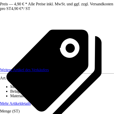
Preis — 4,90 € * Alle Preise inkl. MwSt. und ggf. zzgl. Versandkosten
pro ST
4,90 €
*
/
ST
Weitere Artikel des Verkäufers
Art.-Nr.
12615963
Montageart
:
Kleben
Belagstärke
:
0 mm - 20 mm
Materialspezifizierung
:
PVC
Mehr Artikeldetails
Menge (ST)