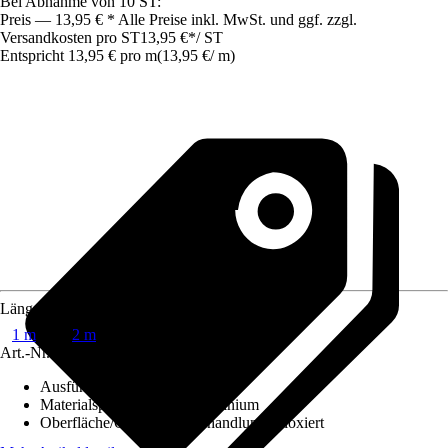
Bei Abnahme von 10 ST:
Preis — 13,95 € * Alle Preise inkl. MwSt. und ggf. zzgl.
Versandkosten pro ST
13,95 €
*
/
ST
Entspricht 13,95 € pro m
(
13,95 €
/
m
)
Länge
1 m
2 m
Art.-Nr.
4249146
Ausführung
:
Winkelprofil
Materialspezifizierung
:
Aluminium
Oberfläche/Oberflächenbehandlung
:
Eloxiert