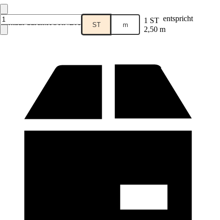
entspricht
1 ST
Verkauf durch:
HORNBACH
ST
m
2,50 m