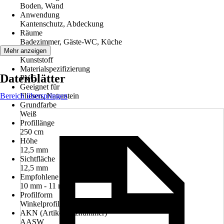
Boden, Wand
Anwendung
Kantenschutz, Abdeckung
Räume
Badezimmer, Gäste-WC, Küche
Material
Mehr anzeigen
Kunststoff
Materialspezifizierung
Datenblätter
PVC
Geeignet für
Bereich überspringen
Fliesen, Naturstein
Grundfarbe
Weiß
Profillänge
250 cm
Höhe
12,5 mm
Sichtfläche
12,5 mm
Empfohlene Fliesenstärke
10 mm - 11 mm
Profilform
Winkelprofil
AKN (Artikelkurznummer)
AASW