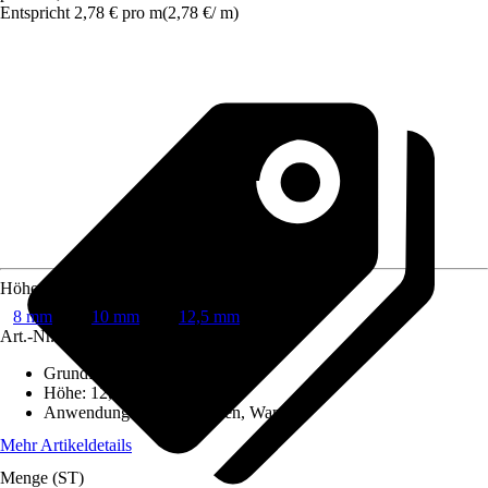
Entspricht 2,78 € pro m
(
2,78 €
/
m
)
Höhe
8 mm
10 mm
12,5 mm
Art.-Nr.
3528801
Grundfarbe
:
Weiß
Höhe
:
12,5 mm
Anwendungsbereich
:
Boden, Wand
Mehr Artikeldetails
Menge (ST)