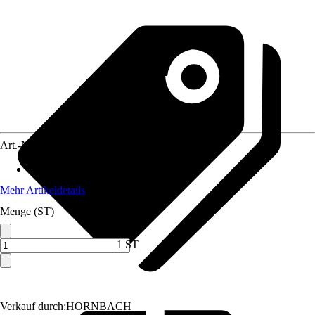
Art.-Nr.
5123521
Anwendungsbereich
:
Whirlpool
Mehr Artikeldetails
Menge (ST)
1 ST
Verkauf durch:
HORNBACH