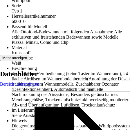
Whirlpool
Serie
Typ 1
Herstellerartikelnummer
600010
Passend für Modell
Alle Ottofond-Badewannen mit folgenden Ausnahmen: Alle
exklusiven und freistehenden Badewannen sowie Modelle
Piazza, Minau, Como und Clip.
Material
Kunststoff
Grundfarbe
Mehr anzeigen
Weiß
Beschreibung
Datenblätter
4 - Funktions Fernbedienung (keine Taster im Wannenrand), 24
flache Airdüsen im Wannenbodenbereich(Anordnung der Düsen
Bereich überspringen
ist abhängig vom Wannenmodell), Zuschaltbarer Ozonator
(Desinfektionseinheit), Automatisch und manuelle
Nachtrocknung des Airsystems, Besonders geräuscharmes
Membrangebläse, Trockenlaufschutz:Inkl. werkseitig montierter
Ab- und Überlaufgarnitur, Luftdüsen, Trockenlaufschutz
Im Lieferumfang enthalten
Siehe Ausstattungsmerkmale
Hinweis
Die gewünschte Badewanne muss separat zum Whirlpoolsystem