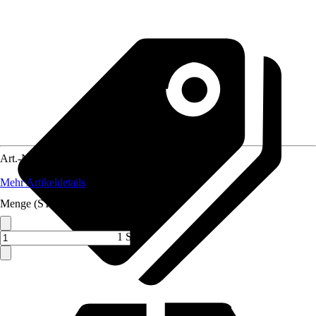
Art.-Nr.
12577223
Mehr Artikeldetails
Menge (ST)
1 ST