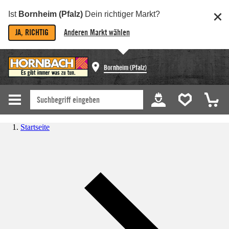
Ist
Bornheim (Pfalz)
Dein richtiger Markt?
JA, RICHTIG
Anderen Markt wählen
Bornheim (Pfalz)
Startseite