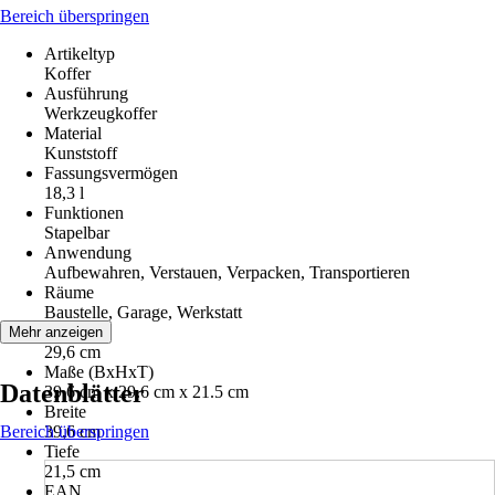
Bereich überspringen
Artikeltyp
Koffer
Ausführung
Werkzeugkoffer
Material
Kunststoff
Fassungsvermögen
18,3 l
Funktionen
Stapelbar
Anwendung
Aufbewahren, Verstauen, Verpacken, Transportieren
Räume
Baustelle, Garage, Werkstatt
Höhe
Mehr anzeigen
29,6 cm
Maße (BxHxT)
Datenblätter
39.6 cm x 29.6 cm x 21.5 cm
Breite
Bereich überspringen
39,6 cm
Tiefe
21,5 cm
EAN