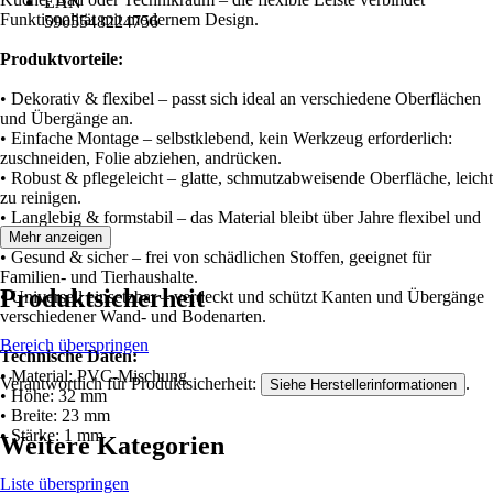
EAN
Funktionalität mit modernem Design.
5905548224756
Produktvorteile:
• Dekorativ & flexibel – passt sich ideal an verschiedene Oberflächen
und Übergänge an.
• Einfache Montage – selbstklebend, kein Werkzeug erforderlich:
zuschneiden, Folie abziehen, andrücken.
• Robust & pflegeleicht – glatte, schmutzabweisende Oberfläche, leicht
zu reinigen.
• Langlebig & formstabil – das Material bleibt über Jahre flexibel und
stabil.
Mehr anzeigen
• Gesund & sicher – frei von schädlichen Stoffen, geeignet für
Familien- und Tierhaushalte.
Produktsicherheit
• Universell einsetzbar – verdeckt und schützt Kanten und Übergänge
verschiedener Wand- und Bodenarten.
Bereich überspringen
Technische Daten:
• Material: PVC-Mischung
Verantwortlich für Produktsicherheit:
.
Siehe Herstellerinformationen
• Höhe: 32 mm
• Breite: 23 mm
• Stärke: 1 mm
Weitere Kategorien
Liste überspringen