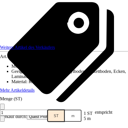
Weitere Artikel des Verkäufers
Art.-Nr.
12578022
Montageart
:
Kleben
Geeignet für
:
Fliesen, PVC / Vinylboden, Parkettboden, Ecken,
Laminatboden
Material
:
Kunststoff
Mehr Artikeldetails
Menge (ST)
entspricht
1 ST
ST
m
Verkauf durch:
Quest Profile
5 m