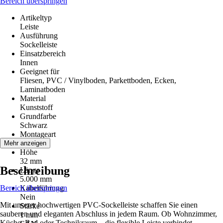
Bereich überspringen
Artikeltyp
Leiste
Ausführung
Sockelleiste
Einsatzbereich
Innen
Geeignet für
Fliesen, PVC / Vinylboden, Parkettboden, Ecken,
Laminatboden
Material
Kunststoff
Grundfarbe
Schwarz
Montageart
Kleben
Mehr anzeigen
Höhe
32 mm
Beschreibung
Länge
5.000 mm
Bereich überspringen
Kabelführung
Nein
Mit unserer hochwertigen PVC-Sockelleiste schaffen Sie einen
Stärke
sauberen und eleganten Abschluss in jedem Raum. Ob Wohnzimmer,
1 mm
Küche, Bad oder Technikraum – die flexible Leiste verbindet