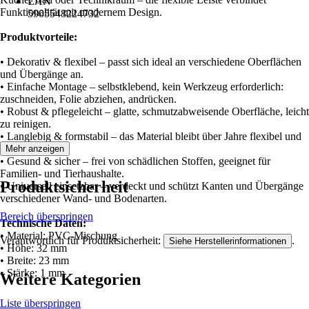
EAN
Funktionalität mit modernem Design.
5905548224732
Produktvorteile:
• Dekorativ & flexibel – passt sich ideal an verschiedene Oberflächen
und Übergänge an.
• Einfache Montage – selbstklebend, kein Werkzeug erforderlich:
zuschneiden, Folie abziehen, andrücken.
• Robust & pflegeleicht – glatte, schmutzabweisende Oberfläche, leicht
zu reinigen.
• Langlebig & formstabil – das Material bleibt über Jahre flexibel und
stabil.
Mehr anzeigen
• Gesund & sicher – frei von schädlichen Stoffen, geeignet für
Familien- und Tierhaushalte.
Produktsicherheit
• Universell einsetzbar – verdeckt und schützt Kanten und Übergänge
verschiedener Wand- und Bodenarten.
Bereich überspringen
Technische Daten:
• Material: PVC-Mischung
Verantwortlich für Produktsicherheit:
.
Siehe Herstellerinformationen
• Höhe: 32 mm
• Breite: 23 mm
• Stärke: 1 mm
Weitere Kategorien
Liste überspringen