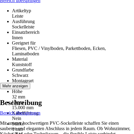
Bereich überspringen
Artikeltyp
Leiste
Ausführung
Sockelleiste
Einsatzbereich
Innen
Geeignet für
Fliesen, PVC / Vinylboden, Parkettboden, Ecken,
Laminatboden
Material
Kunststoff
Grundfarbe
Schwarz
Montageart
Kleben
Mehr anzeigen
Höhe
32 mm
Beschreibung
Länge
15.000 mm
Bereich überspringen
Kabelführung
Nein
Mit unserer hochwertigen PVC-Sockelleiste schaffen Sie einen
Stärke
sauberen und eleganten Abschluss in jedem Raum. Ob Wohnzimmer,
1 mm
Küche, Bad oder Technikraum – die flexible Leiste verbindet