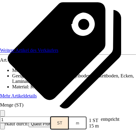
Weitere Artikel des Verkäufers
Art.-Nr.
12577943
Montageart
:
Kleben
Geeignet für
:
Fliesen, PVC / Vinylboden, Parkettboden, Ecken,
Laminatboden
Material
:
Kunststoff
Mehr Artikeldetails
Menge (ST)
entspricht
1 ST
ST
m
Verkauf durch:
Quest Profile
15 m