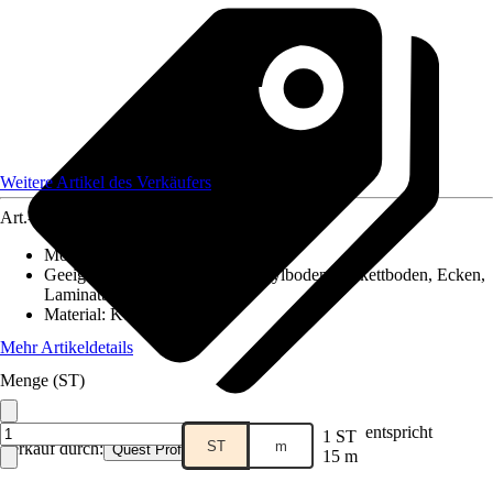
Weitere Artikel des Verkäufers
Art.-Nr.
12577961
Montageart
:
Kleben
Geeignet für
:
Fliesen, PVC / Vinylboden, Parkettboden, Ecken,
Laminatboden
Material
:
Kunststoff
Mehr Artikeldetails
Menge (ST)
entspricht
1 ST
ST
m
Verkauf durch:
Quest Profile
15 m