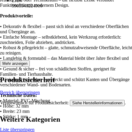
EAN
Funktionalität mit modernem Design.
5905548224916
Produktvorteile:
• Dekorativ & flexibel – passt sich ideal an verschiedene Oberflächen
und Übergänge an.
• Einfache Montage – selbstklebend, kein Werkzeug erforderlich:
zuschneiden, Folie abziehen, andrücken.
• Robust & pflegeleicht – glatte, schmutzabweisende Oberfläche, leicht
zu reinigen.
• Langlebig & formstabil – das Material bleibt über Jahre flexibel und
stabil.
Mehr anzeigen
• Gesund & sicher – frei von schädlichen Stoffen, geeignet für
Familien- und Tierhaushalte.
Produktsicherheit
• Universell einsetzbar – verdeckt und schützt Kanten und Übergänge
verschiedener Wand- und Bodenarten.
Bereich überspringen
Technische Daten:
• Material: PVC-Mischung
Verantwortlich für Produktsicherheit:
.
Siehe Herstellerinformationen
• Höhe: 32 mm
• Breite: 23 mm
• Stärke: 1 mm
Weitere Kategorien
Liste überspringen