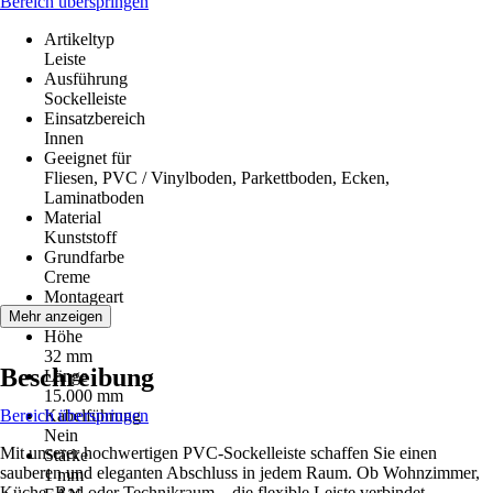
Bereich überspringen
Artikeltyp
Leiste
Ausführung
Sockelleiste
Einsatzbereich
Innen
Geeignet für
Fliesen, PVC / Vinylboden, Parkettboden, Ecken,
Laminatboden
Material
Kunststoff
Grundfarbe
Creme
Montageart
Kleben
Mehr anzeigen
Höhe
32 mm
Beschreibung
Länge
15.000 mm
Bereich überspringen
Kabelführung
Nein
Mit unserer hochwertigen PVC-Sockelleiste schaffen Sie einen
Stärke
sauberen und eleganten Abschluss in jedem Raum. Ob Wohnzimmer,
1 mm
Küche, Bad oder Technikraum – die flexible Leiste verbindet