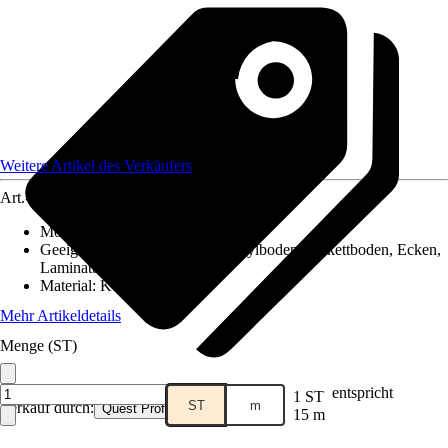
Weitere Artikel des Verkäufers
Art.-Nr.
12578029
Montageart
:
Kleben
Geeignet für
:
Fliesen, PVC / Vinylboden, Parkettboden, Ecken,
Laminatboden
Material
:
Kunststoff
Mehr Artikeldetails
Menge (ST)
entspricht
1 ST
ST
m
Verkauf durch:
Quest Profile
15 m