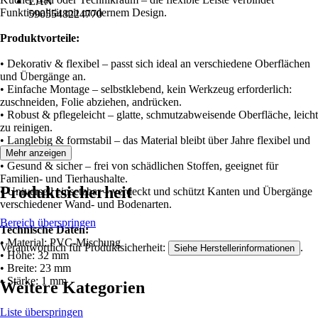
EAN
Funktionalität mit modernem Design.
5905548224770
Produktvorteile:
• Dekorativ & flexibel – passt sich ideal an verschiedene Oberflächen
und Übergänge an.
• Einfache Montage – selbstklebend, kein Werkzeug erforderlich:
zuschneiden, Folie abziehen, andrücken.
• Robust & pflegeleicht – glatte, schmutzabweisende Oberfläche, leicht
zu reinigen.
• Langlebig & formstabil – das Material bleibt über Jahre flexibel und
stabil.
Mehr anzeigen
• Gesund & sicher – frei von schädlichen Stoffen, geeignet für
Familien- und Tierhaushalte.
Produktsicherheit
• Universell einsetzbar – verdeckt und schützt Kanten und Übergänge
verschiedener Wand- und Bodenarten.
Bereich überspringen
Technische Daten:
• Material: PVC-Mischung
Verantwortlich für Produktsicherheit:
.
Siehe Herstellerinformationen
• Höhe: 32 mm
• Breite: 23 mm
• Stärke: 1 mm
Weitere Kategorien
Liste überspringen