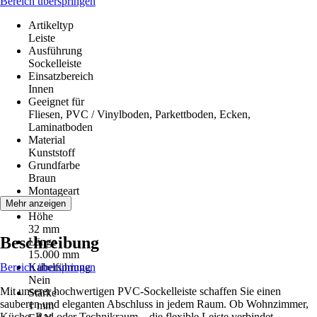
Bereich überspringen
Artikeltyp
Leiste
Ausführung
Sockelleiste
Einsatzbereich
Innen
Geeignet für
Fliesen, PVC / Vinylboden, Parkettboden, Ecken,
Laminatboden
Material
Kunststoff
Grundfarbe
Braun
Montageart
Kleben
Mehr anzeigen
Höhe
32 mm
Beschreibung
Länge
15.000 mm
Bereich überspringen
Kabelführung
Nein
Mit unserer hochwertigen PVC-Sockelleiste schaffen Sie einen
Stärke
sauberen und eleganten Abschluss in jedem Raum. Ob Wohnzimmer,
1 mm
Küche, Bad oder Technikraum – die flexible Leiste verbindet