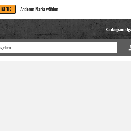
RICHTIG
Anderen Markt wählen
Sendungsverfolg