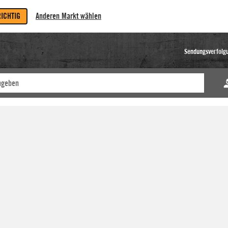
RICHTIG
Anderen Markt wählen
Sendungsverfolg