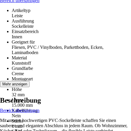
Bereich überspringen
Artikeltyp
Leiste
Ausführung
Sockelleiste
Einsatzbereich
Innen
Geeignet für
Fliesen, PVC / Vinylboden, Parkettboden, Ecken,
Laminatboden
Material
Kunststoff
Grundfarbe
Creme
Montageart
Kleben
Mehr anzeigen
Höhe
32 mm
Beschreibung
Länge
15.000 mm
Bereich überspringen
Kabelführung
Nein
Mit unserer hochwertigen PVC-Sockelleiste schaffen Sie einen
Stärke
sauberen und eleganten Abschluss in jedem Raum. Ob Wohnzimmer,
1 mm
Küche, Bad oder Technikraum – die flexible Leiste verbindet