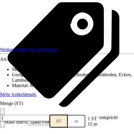
Weitere Artikel des Verkäufers
Art.-Nr.
12577989
Montageart
:
Kleben
Geeignet für
:
Fliesen, PVC / Vinylboden, Parkettboden, Ecken,
Laminatboden
Material
:
Kunststoff
Mehr Artikeldetails
Menge (ST)
entspricht
1 ST
ST
m
Verkauf durch:
Quest Profile
15 m