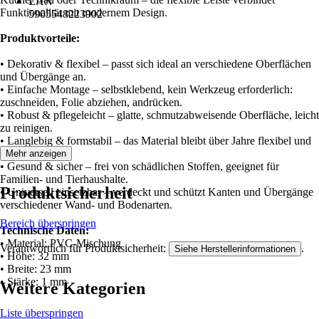
EAN
Funktionalität mit modernem Design.
5905548223902
Produktvorteile:
• Dekorativ & flexibel – passt sich ideal an verschiedene Oberflächen
und Übergänge an.
• Einfache Montage – selbstklebend, kein Werkzeug erforderlich:
zuschneiden, Folie abziehen, andrücken.
• Robust & pflegeleicht – glatte, schmutzabweisende Oberfläche, leicht
zu reinigen.
• Langlebig & formstabil – das Material bleibt über Jahre flexibel und
stabil.
Mehr anzeigen
• Gesund & sicher – frei von schädlichen Stoffen, geeignet für
Familien- und Tierhaushalte.
Produktsicherheit
• Universell einsetzbar – verdeckt und schützt Kanten und Übergänge
verschiedener Wand- und Bodenarten.
Bereich überspringen
Technische Daten:
• Material: PVC-Mischung
Verantwortlich für Produktsicherheit:
.
Siehe Herstellerinformationen
• Höhe: 32 mm
• Breite: 23 mm
• Stärke: 1 mm
Weitere Kategorien
Liste überspringen