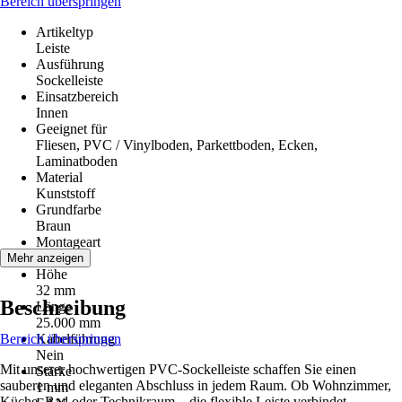
Bereich überspringen
Artikeltyp
Leiste
Ausführung
Sockelleiste
Einsatzbereich
Innen
Geeignet für
Fliesen, PVC / Vinylboden, Parkettboden, Ecken,
Laminatboden
Material
Kunststoff
Grundfarbe
Braun
Montageart
Kleben
Mehr anzeigen
Höhe
32 mm
Beschreibung
Länge
25.000 mm
Bereich überspringen
Kabelführung
Nein
Mit unserer hochwertigen PVC-Sockelleiste schaffen Sie einen
Stärke
sauberen und eleganten Abschluss in jedem Raum. Ob Wohnzimmer,
1 mm
Küche, Bad oder Technikraum – die flexible Leiste verbindet