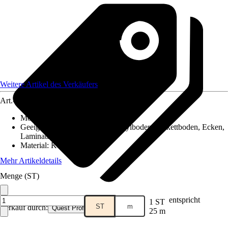
Weitere Artikel des Verkäufers
Art.-Nr.
12577954
Montageart
:
Kleben
Geeignet für
:
Fliesen, PVC / Vinylboden, Parkettboden, Ecken,
Laminatboden
Material
:
Kunststoff
Mehr Artikeldetails
Menge (ST)
entspricht
1 ST
ST
m
Verkauf durch:
Quest Profile
25 m