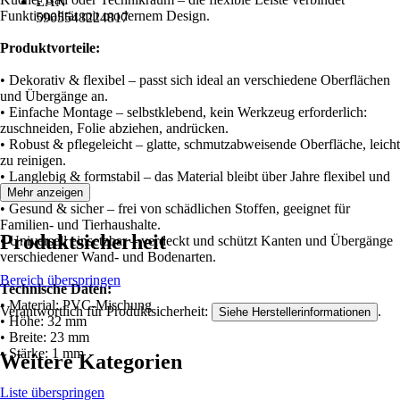
EAN
Funktionalität mit modernem Design.
5905548224817
Produktvorteile:
• Dekorativ & flexibel – passt sich ideal an verschiedene Oberflächen
und Übergänge an.
• Einfache Montage – selbstklebend, kein Werkzeug erforderlich:
zuschneiden, Folie abziehen, andrücken.
• Robust & pflegeleicht – glatte, schmutzabweisende Oberfläche, leicht
zu reinigen.
• Langlebig & formstabil – das Material bleibt über Jahre flexibel und
stabil.
Mehr anzeigen
• Gesund & sicher – frei von schädlichen Stoffen, geeignet für
Familien- und Tierhaushalte.
Produktsicherheit
• Universell einsetzbar – verdeckt und schützt Kanten und Übergänge
verschiedener Wand- und Bodenarten.
Bereich überspringen
Technische Daten:
• Material: PVC-Mischung
Verantwortlich für Produktsicherheit:
.
Siehe Herstellerinformationen
• Höhe: 32 mm
• Breite: 23 mm
• Stärke: 1 mm
Weitere Kategorien
Liste überspringen