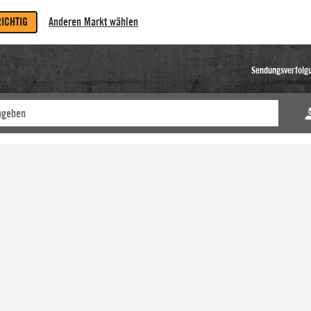
RICHTIG
Anderen Markt wählen
Sendungsverfolg