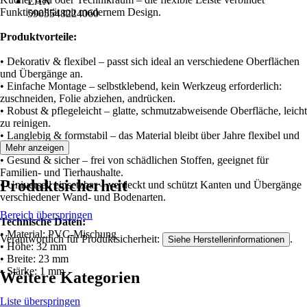
EAN
Funktionalität mit modernem Design.
5905548224060
Produktvorteile:
• Dekorativ & flexibel – passt sich ideal an verschiedene Oberflächen
und Übergänge an.
• Einfache Montage – selbstklebend, kein Werkzeug erforderlich:
zuschneiden, Folie abziehen, andrücken.
• Robust & pflegeleicht – glatte, schmutzabweisende Oberfläche, leicht
zu reinigen.
• Langlebig & formstabil – das Material bleibt über Jahre flexibel und
stabil.
Mehr anzeigen
• Gesund & sicher – frei von schädlichen Stoffen, geeignet für
Familien- und Tierhaushalte.
Produktsicherheit
• Universell einsetzbar – verdeckt und schützt Kanten und Übergänge
verschiedener Wand- und Bodenarten.
Bereich überspringen
Technische Daten:
• Material: PVC-Mischung
Verantwortlich für Produktsicherheit:
.
Siehe Herstellerinformationen
• Höhe: 32 mm
• Breite: 23 mm
• Stärke: 1 mm
Weitere Kategorien
Liste überspringen