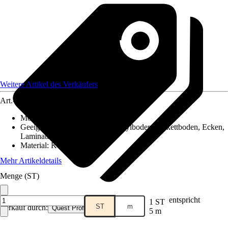
Weitere Artikel des Verkäufers
Art.-Nr.
12577993
Montageart
:
Kleben
Geeignet für
:
Fliesen, PVC / Vinylboden, Parkettboden, Ecken,
Laminatboden
Material
:
Kunststoff
Mehr Artikeldetails
Menge (ST)
entspricht
1 ST
ST
m
Verkauf durch:
Quest Profile
5 m