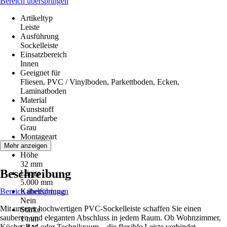
Bereich überspringen
Artikeltyp
Leiste
Ausführung
Sockelleiste
Einsatzbereich
Innen
Geeignet für
Fliesen, PVC / Vinylboden, Parkettboden, Ecken,
Laminatboden
Material
Kunststoff
Grundfarbe
Grau
Montageart
Kleben
Mehr anzeigen
Höhe
32 mm
Beschreibung
Länge
5.000 mm
Bereich überspringen
Kabelführung
Nein
Mit unserer hochwertigen PVC-Sockelleiste schaffen Sie einen
Stärke
sauberen und eleganten Abschluss in jedem Raum. Ob Wohnzimmer,
1 mm
Küche, Bad oder Technikraum – die flexible Leiste verbindet