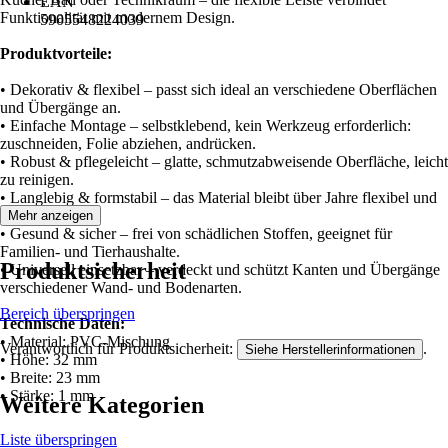
EAN
Funktionalität mit modernem Design.
5905548224039
Produktvorteile:
• Dekorativ & flexibel – passt sich ideal an verschiedene Oberflächen
und Übergänge an.
• Einfache Montage – selbstklebend, kein Werkzeug erforderlich:
zuschneiden, Folie abziehen, andrücken.
• Robust & pflegeleicht – glatte, schmutzabweisende Oberfläche, leicht
zu reinigen.
• Langlebig & formstabil – das Material bleibt über Jahre flexibel und
stabil.
Mehr anzeigen
• Gesund & sicher – frei von schädlichen Stoffen, geeignet für
Familien- und Tierhaushalte.
Produktsicherheit
• Universell einsetzbar – verdeckt und schützt Kanten und Übergänge
verschiedener Wand- und Bodenarten.
Bereich überspringen
Technische Daten:
• Material: PVC-Mischung
Verantwortlich für Produktsicherheit:
.
Siehe Herstellerinformationen
• Höhe: 32 mm
• Breite: 23 mm
• Stärke: 1 mm
Weitere Kategorien
Liste überspringen