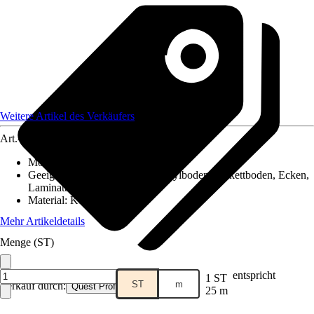
Weitere Artikel des Verkäufers
Art.-Nr.
12577958
Montageart
:
Kleben
Geeignet für
:
Fliesen, PVC / Vinylboden, Parkettboden, Ecken,
Laminatboden
Material
:
Kunststoff
Mehr Artikeldetails
Menge (ST)
entspricht
1 ST
ST
m
Verkauf durch:
Quest Profile
25 m