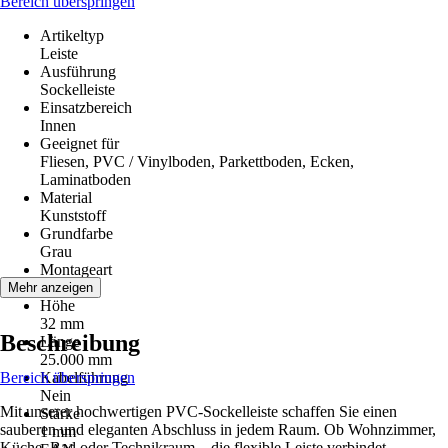
Bereich überspringen
Artikeltyp
Leiste
Ausführung
Sockelleiste
Einsatzbereich
Innen
Geeignet für
Fliesen, PVC / Vinylboden, Parkettboden, Ecken,
Laminatboden
Material
Kunststoff
Grundfarbe
Grau
Montageart
Kleben
Mehr anzeigen
Höhe
32 mm
Beschreibung
Länge
25.000 mm
Bereich überspringen
Kabelführung
Nein
Mit unserer hochwertigen PVC-Sockelleiste schaffen Sie einen
Stärke
sauberen und eleganten Abschluss in jedem Raum. Ob Wohnzimmer,
1 mm
Küche, Bad oder Technikraum – die flexible Leiste verbindet