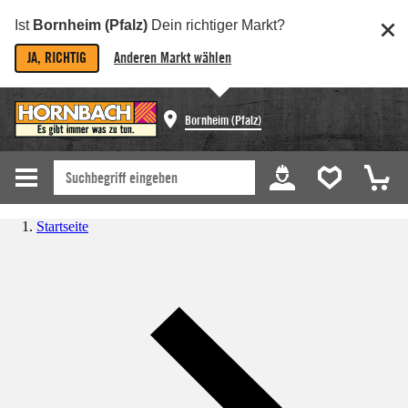
Ist
Bornheim (Pfalz)
Dein richtiger Markt?
JA, RICHTIG
Anderen Markt wählen
Bornheim (Pfalz)
Startseite