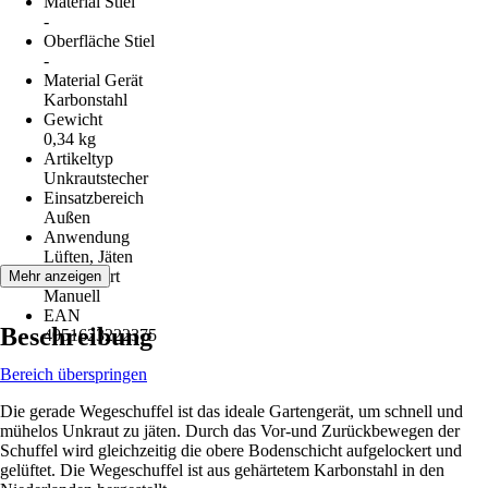
Material Stiel
-
Oberfläche Stiel
-
Material Gerät
Karbonstahl
Gewicht
0,34 kg
Artikeltyp
Unkrautstecher
Einsatzbereich
Außen
Anwendung
Lüften, Jäten
Antriebsart
Mehr anzeigen
Manuell
EAN
Beschreibung
4051623222375
Bereich überspringen
Die gerade Wegeschuffel ist das ideale Gartengerät, um schnell und
mühelos Unkraut zu jäten. Durch das Vor-und Zurückbewegen der
Schuffel wird gleichzeitig die obere Bodenschicht aufgelockert und
gelüftet. Die Wegeschuffel ist aus gehärtetem Karbonstahl in den