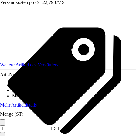
Versandkosten pro ST
22,79 €
*
/
ST
Weitere Artikel des Verkäufers
Art.-Nr.
12578689
Material Stiel
:
-
Oberfläche Stiel
:
-
Material Gerät
:
Karbonstahl
Mehr Artikeldetails
Menge (ST)
1 ST