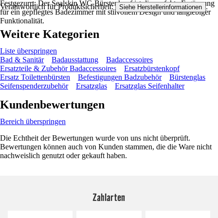
Festgezurrt: Der Sealskin WC-Bürstenkopf ist die perfekte Ergänzung
Verantwortlich für Produktsicherheit:
.
Siehe Herstellerinformationen
für ein gepflegtes Badezimmer mit stilvollem Design und langlebiger
Funktionalität.
Weitere Kategorien
Liste überspringen
Bad & Sanitär
Badausstattung
Badaccessoires
Ersatzteile & Zubehör Badaccessoires
Ersatzbürstenkopf
Ersatz Toilettenbürsten
Befestigungen Badzubehör
Bürstenglas
Seifenspenderzubehör
Ersatzglas
Ersatzglas Seifenhalter
Kundenbewertungen
Bereich überspringen
Die Echtheit der Bewertungen wurde von uns nicht überprüft.
Bewertungen können auch von Kunden stammen, die die Ware nicht
nachweislich genutzt oder gekauft haben.
Zahlarten