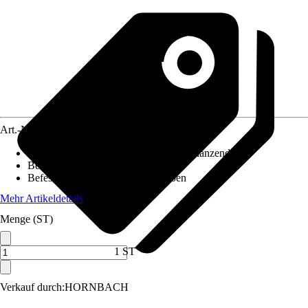
Art.-Nr.
4656528
Oberfläche/Oberflächenbehandlung
:
Glänzend
Beiliegende Befestigung
:
Ohne
Befestigungsmöglichkeit
:
Schrauben
Mehr Artikeldetails
Menge (ST)
1 ST
Verkauf durch:
HORNBACH