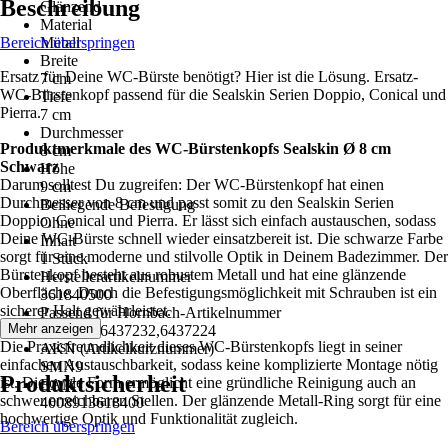
Beschreibung
Glänzend
Material
Bereich überspringen
Metall
Breite
Ersatz für Deine WC-Bürste benötigt? Hier ist die Lösung. Ersatz-
7 cm
WC-Bürstenkopf passend für die Sealskin Serien Doppio, Conical und
Tiefe
Pierra.
7 cm
Durchmesser
Produktmerkmale des WC-Bürstenkopfs Sealskin Ø 8 cm
8 cm
Schwarz
Höhe
Darum solltest Du zugreifen: Der WC-Bürstenkopf hat einen
9 cm
Durchmesser von 8 cm und passt somit zu den Sealskin Serien
Beiliegende Befestigung
Doppio, Conical und Pierra. Er lässt sich einfach austauschen, sodass
Ohne
Deine WC-Bürste schnell wieder einsatzbereit ist. Die schwarze Farbe
Inhalt
sorgt für eine moderne und stilvolle Optik in Deinem Badezimmer. Der
1 Stück
Bürstenkopf besteht aus robustem Metall und hat eine glänzende
Herstellerartikelnummer
Oberfläche. Durch die Befestigungsmöglichkeit mit Schrauben ist ein
361840500
sicherer Halt gewährleistet.
Passend für Hornbach-Artikelnummer
Mehr anzeigen
6437220,6437232,6437224
Die Praxisfreundlichkeit dieses WC-Bürstenkopfs liegt in seiner
AKN (Artikelkurznummer)
einfachen Austauschbarkeit, sodass keine komplizierte Montage nötig
SMN9
Produktsicherheit
ist. Die ovale Form ermöglicht eine gründliche Reinigung auch an
EAN
schwer erreichbaren Stellen. Der glänzende Metall-Ring sorgt für eine
4008913618400
hochwertige Optik und Funktionalität zugleich.
Bereich überspringen