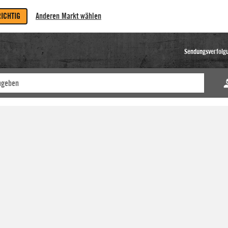
RICHTIG
Anderen Markt wählen
Sendungsverfolg