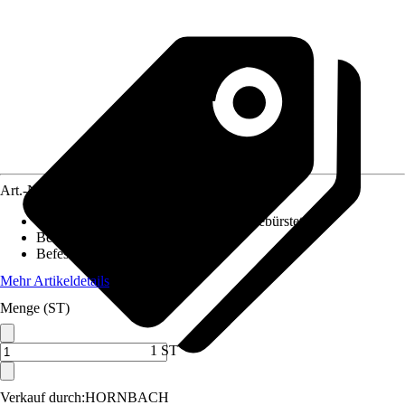
Art.-Nr.
5024835
Oberfläche/Oberflächenbehandlung
:
Gebürstet
Beiliegende Befestigung
:
Ohne
Befestigungsmöglichkeit
:
Ohne
Mehr Artikeldetails
Menge (ST)
1 ST
Verkauf durch:
HORNBACH