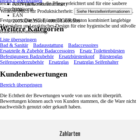
Bereich überspringen
leicht zu reinigen, was die Pflege erleichtert und für eine saubere
AKN (Artikelkurznummer)
Umgebung sorgt.
33X6
Verantwortlich für Produktsicherheit:
.
Siehe Herstellerinformationen
EAN
Festgezurrt: Die WC-Bürste TIGER Boston kombiniert langlebige
2005024835001, 4008913099506
Materialien und praktisches Design für eine hygienische und stilvolle
Weitere Kategorien
Badezimmerausstattung.
Liste überspringen
Bad & Sanitär
Badausstattung
Badaccessoires
Ersatzteile & Zubehör Badaccessoires
Ersatz Toilettenbürsten
Befestigungen Badzubehör
Ersatzbürstenkopf
Bürstenglas
Seifenspenderzubehör
Ersatzglas
Ersatzglas Seifenhalter
Kundenbewertungen
Bereich überspringen
Die Echtheit der Bewertungen wurde von uns nicht überprüft.
Bewertungen können auch von Kunden stammen, die die Ware nicht
nachweislich genutzt oder gekauft haben.
Zahlarten