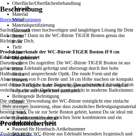
Oberfläche/Oberflächenbehandlung
Beschreibung
Gebürstet
Material
Bereich überspringen
Metall
Materialspezifizierung
Suchst Du nach einer hochwertigen und langlebigen Lösung für Dein
Edelstahl
Badezimmer? Dann ist die WC-Bürste TIGER Boston genau das
Breite
Richtige für Dich.
9 cm
Tiefe
Produktmerkmale der WC-Bürste TIGER Boston Ø 9 cm
9 cm
Edelstahl gebürstet
Durchmesser
Darum solltest Du zugreifen: Die WC-Bürste TIGER Boston ist aus
9 cm
gebürstetem Edelstahl gefertigt und überzeugt durch ihre hohe
Höhe
Haltbarkeit und ansprechende Optik. Die runde Form und die
34 cm
Abmessungen von 9 cm Breite und 34 cm Höhe machen sie kompakt
Hinweis
und dennoch effektiv in der Nutzung. Das gebürstete Edelstahl-Finish
Eine Rückgabe kann wegen Hygienvorschriften nur original
verleiht ihr eine edle Optik und passt perfekt in moderne Badezimmer.
verpackt und ungeöffnet stattfinden.
Beiliegende Befestigung
Die stehende Verwendung der WC-Bürste ermöglicht eine einfache
Ohne
und stabile Positionierung, ohne dass zusätzliches Befestigungsmaterial
Mehr anzeigen
Inhalt
benötigt wird. Da sie zur Serie Boston gehört, kannst Du sie ideal mit
1 Stück
anderen Badaccessoires der gleichen Serie kombinieren und ein
Herstellerartikelnummer
Produktsicherheit
einheitliches Design schaffen.
309950903
Passend für Hornbach-Artikelnummer
Zusätzlich ist die WC-Bürste aus Edelstahl besonders hygienisch und
5024833