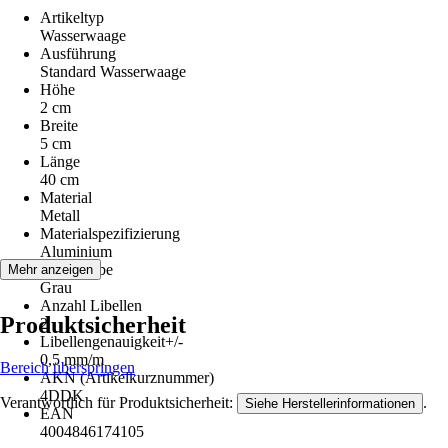
Artikeltyp
Wasserwaage
Ausführung
Standard Wasserwaage
Höhe
2 cm
Breite
5 cm
Länge
40 cm
Material
Metall
Materialspezifizierung
Aluminium
Grundfarbe
Mehr anzeigen
Grau
Anzahl Libellen
Produktsicherheit
2
Libellengenauigkeit+/-
0,5 mm/m
Bereich überspringen
AKN (Artikelkurznummer)
4DDK
Verantwortlich für Produktsicherheit:
.
Siehe Herstellerinformationen
EAN
4004846174105