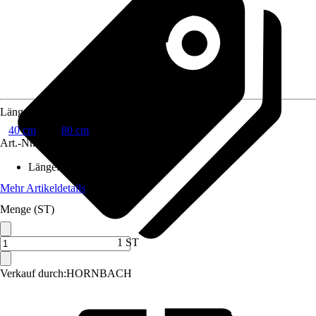
Länge
40 cm
80 cm
Art.-Nr.
5875300
Länge
:
40 cm
Mehr Artikeldetails
Menge (ST)
1 ST
Verkauf durch:
HORNBACH